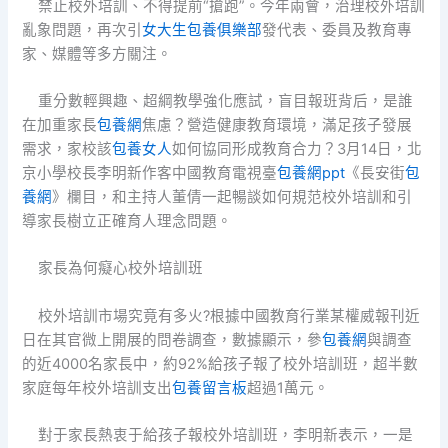
禁止校外培訓、不得提前“搶跑”。今年兩會，治理校外培訓
亂象問題，再次引
女大生包養俱樂部
發代表、委員及教育專
家、媒體等多方關注。
重分數輕興趣、超綱教學強化應試，盲目報班背后，是誰
在加重家長
包養網
焦慮？營造健康教育環境，滿足孩子發展
需求，家校該
包養女人
如何協同形成教育合力？3月14日，北
京小學校長李明新作客中國教育電視臺
包養網ppt
《長安街
包
養網
》欄目，和主持人董倩一起暢談如何規范校外培訓和引
導家長樹立正確育人理念問題。
家長為何癡心校外培訓班
校外培訓市場究竟有多火?根據中國教育行業某權威報刊近
日在其官微上開展的問卷調查，數據顯示，參
包養網
與調查
的近4000名家長中，約92%給孩子報了校外培訓班，超半數
家庭每年校外培訓支出
包養留言板
超過1萬元。
對于家長熱衷于給孩子報校外培訓班，李明新表示，一是