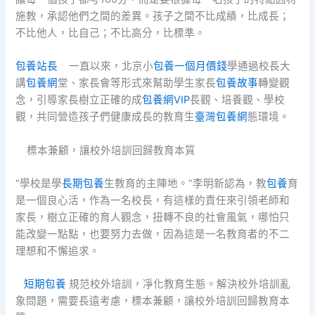
施教，承認他們之間的差異。孩子之間不比成績，比成長；
不比他人，比自己；不比高分，比標準。
包養站長
一直以來，北京小
包養一個月價錢
學通過校長大
講
包養網
堂、家長會等形式來幫助學生家長
包養故事
轉變觀
念，引導家長樹立正確的成
包養網VIP
長觀、培養觀、學校
觀，共同營造孩子們健康成長的教育生
臺灣包養網
態環境。
標本兼顧，讓校外培訓回歸教育本質
“學校是學
長期包養
生教育的主陣地。”李明新認為，教
包養
育
是一個良心活，作為一名校長，有這樣的責任來引領老師和
家長，樹立正確的育人觀念，扭轉不良的社會風氣，哪怕只
能改變一點點，也要努力去做，因為這是一名教育者的不二
理想和不懈追求。
短期包養
規范校外培訓，凈化教育生態。解決校外培訓亂
象問題，需要長遠考慮，標本兼顧，讓校外培訓回歸教育本