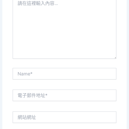
在
這
裡
輸
入
內
容...
Name*
電
子
郵
件
網
地
站
址
網
*