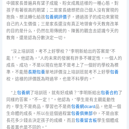
中國家長普遍具有望子成龍、盼女成鳳這樣的一種心態，對
孩子有著很高的期望；二是家長總想把自己個人沒有實現的
抱負、想法轉化給孩
包養網評價
子，通過孩子的成功來實現
自己的人生價值；三是家長還沒有真正地領會今天教育改革
的目的是什么，仍然在用傳統的、陳舊的觀念去認識今天的
教育，還是認為分數決定一切。
“沒上培訓班，考不上好學校？”李明新給出的答案是“不
能！”。他認為，“人的未來的發展有許多不確定性，一個人的
成長、成功，不是以現在他是不是考上了一個好的學校為標
準，不能簡
長期包養
單地評價沒上培訓班就考不上好學
包養
校，這樣的評價既為時過早，也是不科學的。”
“上
包養網
了培訓班，就有好成績？”李明新給出
包養合約
了
同樣的答案，“不一定！”。他認為，“學生是有主觀能動性
的，學生不是商品，學習也不是商
包養網dcard
品，他是一個
生命體的成長。所以在這個過程當
包養俱樂部
中，不是由家
長花多少錢去決定孩子的成績，而且
包養留言板
學生個體成
長差異也是不同的。”