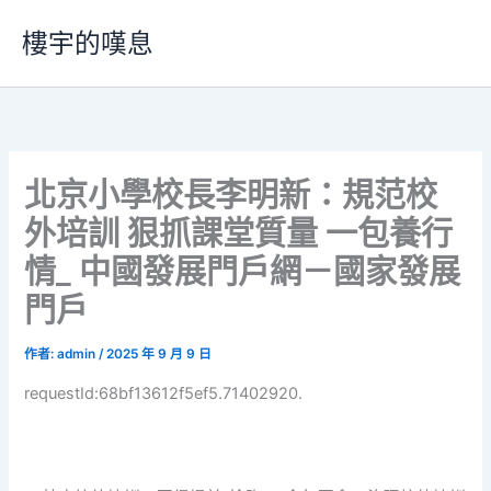
跳
樓宇的嘆息
至
主
要
內
容
北京小學校長李明新：規范校
外培訓 狠抓課堂質量 一包養行
情_ 中國發展門戶網－國家發展
門戶
作者:
admin
/
2025 年 9 月 9 日
requestId:68bf13612f5ef5.71402920.