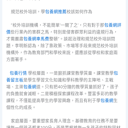
規范校外培訓，學
包養網推薦
校該如何作為
“校外培訓機構，不能簡單‘一關了之’，只有對于那
包養網評
價
些行業內的害群之馬，特別是侵害群眾利益的違規行為，
才需嚴肅
包養網車馬費
整頓”。談起治理和規范校外培訓問
題，李明新認為，除了靠政策、市場等手段來規范校外培訓
機構外，作為教育部門和學校來說，還應該從學校和家庭兩
方面著手。
包養行情
學校層面，一是狠抓課堂教學質量。課堂教學
包
養留言板
是學生學習文化知識和學科教學的主陣地、主戰
場、主渠
包養網
道。只有把40分鐘的教學質量抓好了，孩子
的負擔就會減輕。二是積極探索課程改革。豐富多彩的教學
課程，不僅能提高學生的學習興趣，而且有利于學
包養網
生
個性化的成長。
家庭層面，要重塑家長育人理念。基礎教育的任務不是要
讓每一個孩子都考100分，而是要根據每一名孩子的特點因材