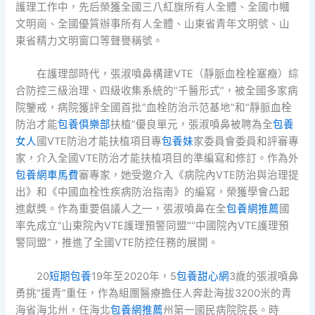
護理工作中，先后榮獲全國三八紅旗所有人全體、全國巾幗
文明崗、全國優質辦事所有人全體、山東省青年文明號、山
東省精力文明窗口等聲譽稱號。
在護理部時代，張淑噴鼻構建VTE（靜脈血栓栓塞癥）綜
合防控三級治理、四級收集系統的“千醫形式”，被全國多家病
院鑒戒，病院獲評全國首批“血栓防治示范基地”和“靜脈血栓
防治才能
包養俱樂部
扶植”優良單元，張淑噴鼻被聘為全
包養
女人
國VTE防治才能扶植項目專
包養妹
家委員會委員和評審專
家，介入全國VTE防治才能扶植項目的準編寫和修訂。作為外
包養網車馬費
審專家，她受邀介入《病院內VTE防治與治理提
出》和《中國血栓性疾病防治指南》的編寫，榮獲學會凸起
進獻獎。作為重要倡議人之一，張淑噴鼻在全
包養網推薦
國
率先成立“山東院內VTE護理預警同盟”“中國院內VTE護理預
警同盟”，推進了全國VTE防控任務的展開。
20
短期包養
19年至2020年，5
包養甜心網
3歲的張淑噴鼻
勇挑“援青”重任，作為組團醫療擔任人奔赴海拔3200米的青
海省海北州，任海北
包養網推薦
州第一國民病院院長。時