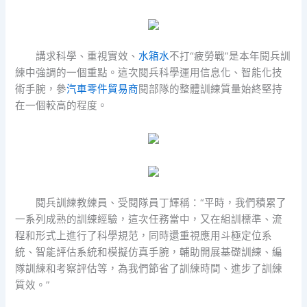
講求科學、重視實效、
水箱水
不打“疲勞戰”是本年閱兵訓
練中強調的一個重點。這次閱兵科學運用信息化、智能化技
術手腕，參
汽車零件貿易商
閱部隊的整體訓練質量始終堅持
在一個較高的程度。
閱兵訓練教練員、受閱隊員丁輝稱：“平時，我們積累了
一系列成熟的訓練經驗，這次任務當中，又在組訓標準、流
程和形式上進行了科學規范，同時還重視應用斗極定位系
統、智能評估系統和模擬仿真手腕，輔助開展基礎訓練、編
隊訓練和考察評估等，為我們節省了訓練時間、進步了訓練
質效。”