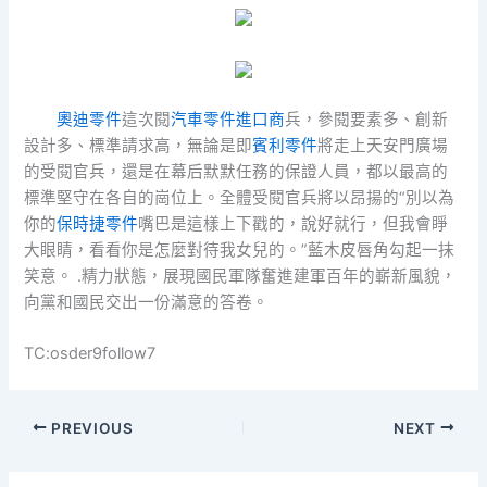
奧迪零件
這次閱
汽車零件進口商
兵，參閱要素多、創新
設計多、標準請求高，無論是即
賓利零件
將走上天安門廣場
的受閱官兵，還是在幕后默默任務的保證人員，都以最高的
標準堅守在各自的崗位上。全體受閱官兵將以昂揚的“別以為
你的
保時捷零件
嘴巴是這樣上下戳的，說好就行，但我會睜
大眼睛，看看你是怎麼對待我女兒的。”藍木皮唇角勾起一抹
笑意。 .精力狀態，展現國民軍隊奮進建軍百年的嶄新風貌，
向黨和國民交出一份滿意的答卷。
TC:osder9follow7
PREVIOUS
NEXT