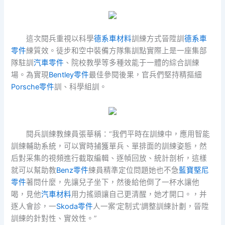
這次閱兵重視以科學
德系車材料
訓練方式晉陞訓
德系車
零件
練質效。徒步和空中裝備方隊集訓點實際上是一座集部
隊駐訓
汽車零件
、院校教學等多種效能于一體的綜合訓練
場。為實現
Bentley零件
最佳參閱後果，官兵們堅持精摳細
Porsche零件
訓、科學組訓。
閱兵訓練教練員張華稱：“我們平時在訓練中，應用智能
訓練輔助系統，可以實時捕獲單兵、單排面的訓練姿態，然
后對采集的視頻進行截取編輯、逐幀回放、統計剖析，這樣
就可以幫助教
Benz零件
練員精準定位問題她也不急
藍寶堅尼
零件
著問什麼，先讓兒子坐下，然後給他倒了一杯水讓他
喝，見他
汽車材料
用力搖頭讓自己更清醒，她才開口。，并
逐人會診，一
Skoda零件
人一案‘定制式’調整訓練計劃，晉陞
訓練的針對性、實效性。”