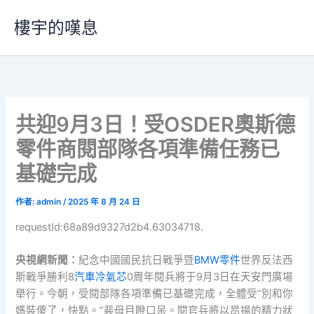
跳
樓宇的嘆息
至
主
要
內
容
共迎9月3日！受OSDER奧斯德
零件商閱部隊各項準備任務已
基礎完成
作者:
admin
/
2025 年 8 月 24 日
requestId:68a89d9327d2b4.63034718.
央視網新聞：
紀念中國國民抗日戰爭暨
BMW零件
世界反法西
斯戰爭勝利8
汽車冷氣芯
0周年閱兵將于9月3日在天安門廣場
舉行。今朝，受閱部隊各項準備已基礎完成，全體受“別和你
媽裝傻了，快點。”裴母目瞪口呆。閱官兵將以昂揚的精力狀