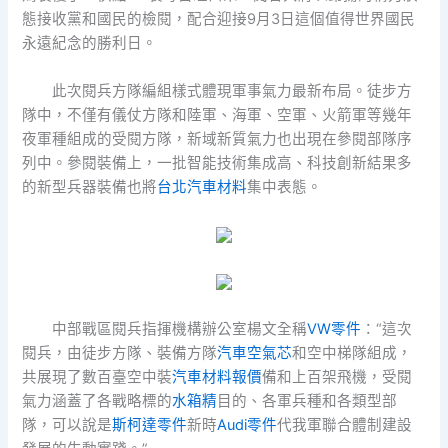
態接收黨和國民的檢閱，配合迎接9月3日這個值得世界國民
永遠紀念的勝利日。
此次閱兵方隊編組樣式體現軍事氣力最新布局。徒步方
隊中，不僅有儀仗方隊和陸軍、海軍、空軍、火箭軍等幾年
夜軍種組成的受閱方隊，新域新質氣力也出現在參閱部隊序
列中。參閱裝備上，一批智能技術集成高、科技創新結果多
的新型兵器裝備也將
台北汽車材料
集中表態。
中部戰區閱兵指揮機構辦公室楊文全稱
VW零件
：“這次
閱兵，由徒步方隊、裝備方隊
汽車空氣芯
和空中梯隊組成，
共展現了數百臺空中裝
汽車材料報價
備和上百架飛機，受閱
氣力涵蓋了各戰略標的
水箱精
目的、各軍兵種和各類型部
隊，可以說是
斯柯達零件
新時
Audi零件
代我軍聯合體制建設