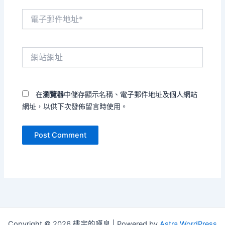
電
子
郵
件
網
地
站
址
網
*
址
在
瀏覽器
中儲存顯示名稱、電子郵件地址及個人網站
網址，以供下次發佈留言時使用。
Copyright © 2026 樓宇的嘆息 | Powered by
Astra WordPress