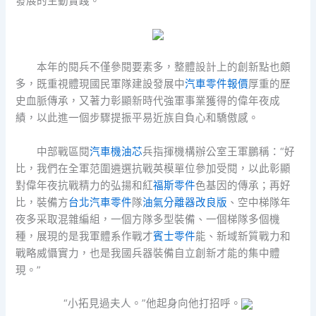
發展的生動實踐。”
本年的閱兵不僅參閱要素多，整體設計上的創新點也頗
多，既重視體現國民軍隊建設發展中
汽車零件報價
厚重的歷
史血脈傳承，又著力彰顯新時代強軍事業獲得的偉年夜成
績，以此進一個步驟提振平易近族自負心和驕傲感。
中部戰區閱
汽車機油芯
兵指揮機構辦公室王軍鵬稱：“好
比，我們在全軍范圍遴選抗戰英模單位參加受閱，以此彰顯
對偉年夜抗戰精力的弘揚和紅
福斯零件
色基因的傳承；再好
比，裝備方
台北汽車零件
隊
油氣分離器改良版
、空中梯隊年
夜多采取混雜編組，一個方隊多型裝備、一個梯隊多個機
種，展現的是我軍體系作戰才
賓士零件
能、新域新質戰力和
戰略威懾實力，也是我國兵器裝備自立創新才能的集中體
現。”
“小拓見過夫人。”他起身向他打招呼。