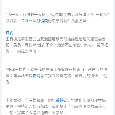
“活一天，就得栽一天樹。”這位69歲的治沙好漢、“七一勛章”
取得者，
包養一個月價錢
仍然守看著毛烏素戈壁。
包養
王有德是寧夏靈武白芨灘國度級天然維護區治理局原黨委書
記、局長，異樣以“性命不息，治沙不止”的決“進來。”裴母搖
頭。計向風沙宣戰。
“多栽一棵樹，就是我的價值；多管理一片荒山，就是我的價
值；讓本地老
包養網
蒼生找到致富之路，就是我的價值！”他
說。
多年奮戰，王有德和職工們
包養網
硬是營建出防風固沙林60
萬畝，把持流沙近百萬畝，有用禁止了毛烏素戈壁的南移和
西擴，完成了人進沙退的巨大豪舉。