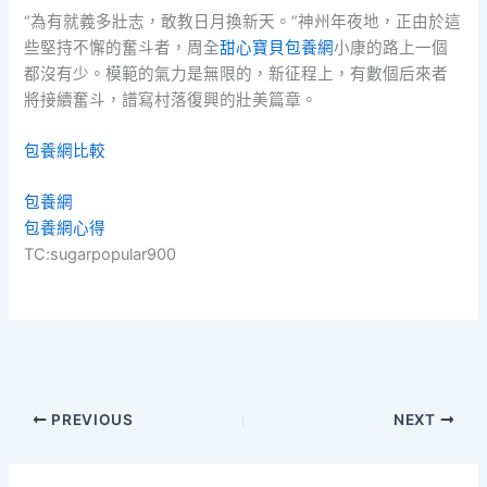
“為有就義多壯志，敢教日月換新天。”神州年夜地，正由於這
些堅持不懈的奮斗者，周全
甜心寶貝包養網
小康的路上一個
都沒有少。模範的氣力是無限的，新征程上，有數個后來者
將接續奮斗，譜寫村落復興的壯美篇章。
包養網比較
包養網
包養網心得
TC:sugarpopular900
PREVIOUS
NEXT