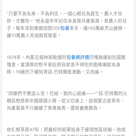
“只要不為名來、不為利往，一個心眼兒為蒼生，農人才信
你，才聽你。”他永遠牢牢記住本身是共產黨員，是農人的兒
子，每年深刻果園田間200
包養
多天，讓140萬畝荒山披綠，
讓10萬農人完成脫貧致富。
1974年，內蒙古錫林郭勒盟阿
包養網評價
巴嘎旗薩如拉圖雅
嘎查。當渾厚的牧平易近把自家舍不得吃的面條端給本身
時，19歲的下鄉知青廷·巴特爾既激動，又肉痛。
“同鄉們不應這么苦！花姐，我的心就痛——””廷·巴特爾的父
親廷懋是新中國建國少將，從父切身上，這個蒙古族青年、
共產黨員不只繼續了英勇無畏，還有義務擔負。
他扎根草原47年，把最好的韶華投身于邊境牧區扶植。他成