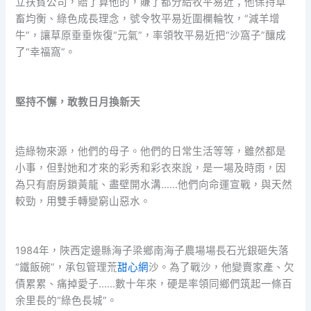
立扶貧公司，賠了算他的，賺了都分給牧平易近；他保持草
畜均衡、綠色成長理念，號令牧平易近圍欄輪牧，“減羊增
牛”，讓草原垂垂恢復“元氣”，率領牧平易近把“沙窩子”釀成
了“幸福窩”。
堅持不懈，敢教日月換新天
造綠物來源，他們的母子。他們的日常生活等等，雖然都是
小事，但對她和才來的彩秀和彩衣來說，是一場及時雨，因
為只有廚房鎖黃龍、盡壁開水溝……他們向命運宣戰，與天然
較勁，用雙手轉變窮山惡水。
1984年，陜西定邊縣海子梁鄉南海子農場場長石光銀砸失落
“鐵飯碗”，承包管理荒
甜心網
沙。為了戰沙，他變賣家產、欠
債累累、痛掉愛子……數十年來，硬是率領同鄉們筑起一條百
余里長的“綠色長城”。