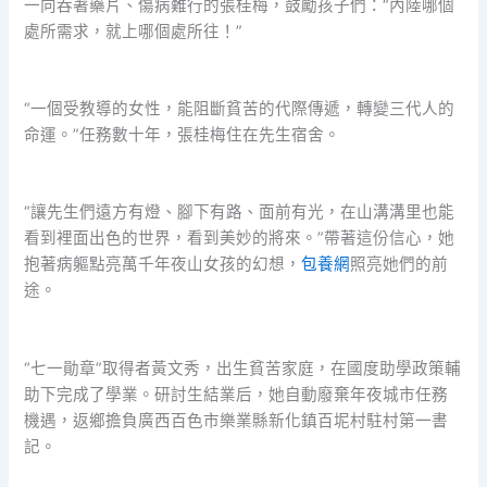
一向吞著藥片、傷病難行的張桂梅，鼓勵孩子們：“內陸哪個
處所需求，就上哪個處所往！”
“一個受教導的女性，能阻斷貧苦的代際傳遞，轉變三代人的
命運。”任務數十年，張桂梅住在先生宿舍。
“讓先生們遠方有燈、腳下有路、面前有光，在山溝溝里也能
看到裡面出色的世界，看到美妙的將來。”帶著這份信心，她
抱著病軀點亮萬千年夜山女孩的幻想，
包養網
照亮她們的前
途。
“七一勛章”取得者黃文秀，出生貧苦家庭，在國度助學政策輔
助下完成了學業。研討生結業后，她自動廢棄年夜城市任務
機遇，返鄉擔負廣西百色市樂業縣新化鎮百坭村駐村第一書
記。