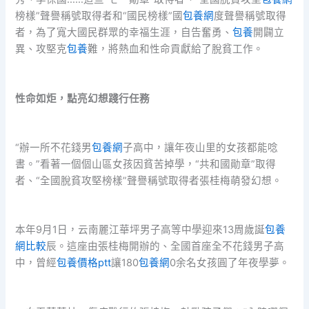
榜樣”聲譽稱號取得者和“國民榜樣”國
包養網
度聲譽稱號取得
者，為了寬大國民群眾的幸福生涯，自告奮勇、
包養
開闢立
異、攻堅克
包養
難，將熱血和性命貢獻給了脫貧工作。
性命如炬，點亮幻想踐行任務
“辦一所不花錢男
包養網
子高中，讓年夜山里的女孩都能唸
書。”看著一個個山區女孩因貧苦掉學，“共和國勛章”取得
者、“全國脫貧攻堅榜樣”聲譽稱號取得者張桂梅萌發幻想。
本年9月1日，云南麗江華坪男子高等中學迎來13周歲誕
包養
網比較
辰。這座由張桂梅開辦的、全國首座全不花錢男子高
中，曾經
包養價格ptt
讓180
包養網
0余名女孩圓了年夜學夢。