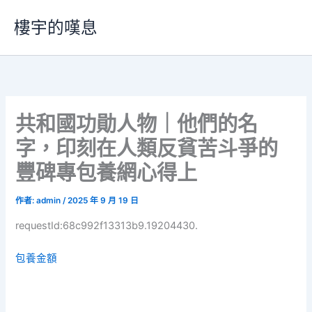
跳
樓宇的嘆息
至
主
要
內
容
共和國功勛人物｜他們的名
字，印刻在人類反貧苦斗爭的
豐碑專包養網心得上
作者:
admin
/
2025 年 9 月 19 日
requestId:68c992f13313b9.19204430.
包養金額