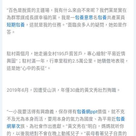
“百色是脫貧的主疆場，我有什么來由不來呢？我們黨是實在
為群眾謀成長謀幸福的黨，我是一
包養意思
名
包養
共產黨員
短期包養
，這就是我的任務。”面臨良多人的疑問，她如是作
答。
駐村兩個月，她走遍全村195戶貧苦戶，專心繪制“平易近情
輿圖”；駐村滿一年，行車里程約2.5萬公里。她驕傲地表現，
這是她“心中的長征”。
2019年6月，因遭受山洪，年僅30歲的黃文秀壯烈殉職。
“一小我要活得有興趣義，保存得有
包養網ppt
價值，就不克
不及光為本身而活，要用本身的氣力為國度、為平易近
包養
網單次
族、為社會作出進獻。”黃文秀在“明白，媽媽就听你
的，以後我絕對不會在晚上動搖兒子。”裴母看著兒子自責的