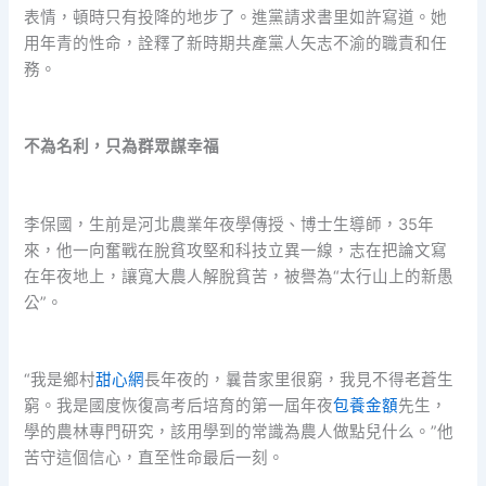
表情，頓時只有投降的地步了。進黨請求書里如許寫道。她
用年青的性命，詮釋了新時期共產黨人矢志不渝的職責和任
務。
不為名利，只為群眾謀幸福
李保國，生前是河北農業年夜學傳授、博士生導師，35年
來，他一向奮戰在脫貧攻堅和科技立異一線，志在把論文寫
在年夜地上，讓寬大農人解脫貧苦，被譽為“太行山上的新愚
公”。
“我是鄉村
甜心網
長年夜的，曩昔家里很窮，我見不得老蒼生
窮。我是國度恢復高考后培育的第一屆年夜
包養金額
先生，
學的農林專門研究，該用學到的常識為農人做點兒什么。”他
苦守這個信心，直至性命最后一刻。