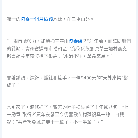
獨一的
包養一個月價錢
水源，在三重山外。
“一兩百號勞力，能鑿通三座山
包養網
？”31年前，面臨同鄉們
的質疑，貴州省遵義市播州區平允仡佬族鄉原草王壩村黨支
部書記黃年夜發撂下狠話：“水過不往，拿命來展。”
靠著鋤頭、鋼釬、鐵錘和雙手，一條9400米的“天外來渠”鑿
成了！
水引來了，路修通了，貧苦的帽子摘失落了！年逾八旬，“七
一勛章”取得者黃年夜發至今仍奮戰在村落復興一線。白叟
說：“共產黨員就是要干一輩子，不干半輩子。”