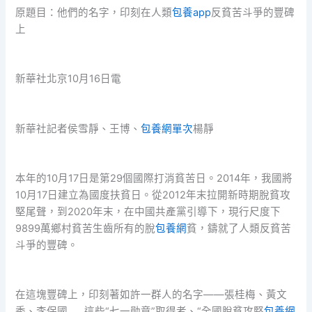
原題目：他們的名字，印刻在人類
包養app
反貧苦斗爭的豐碑
上
新華社北京10月16日電
新華社記者侯雪靜、王博、
包養網單次
楊靜
本年的10月17日是第29個國際打消貧苦日。2014年，我國將
10月17日建立為國度扶貧日。從2012年末拉開新時期脫貧攻
堅尾聲，到2020年末，在中國共產黨引導下，現行尺度下
9899萬鄉村貧苦生齒所有的脫
包養網
貧，鑄就了人類反貧苦
斗爭的豐碑。
在這塊豐碑上，印刻著如許一群人的名字——張桂梅、黃文
秀、李保國……這些“七一勛章”取得者、“全國脫貧攻堅
包養網