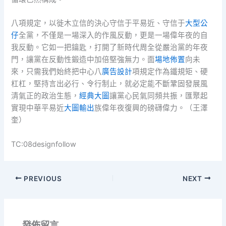
八項規定，以徙木立信的決心守信于平易近、守信于
大型公
仔
全黨，不僅是一場深入的作風反動，更是一場偉年夜的自
我反動。它如一把鑰匙，打開了新時代周全從嚴治黨的年夜
門，讓黨在反動性鍛造中加倍堅強無力。面
場地佈置
向未
來，只需我們始終把中心八
廣告設計
項規定作為鐵規矩、硬
杠杠，堅持言出必行、令行制止，就必定能不斷鞏固發展風
清氣正的政治生態，
經典大圖
讓黨心民氣同頻共振，匯聚起
實現中華平易近
大圖輸出
族偉年夜復興的磅礴偉力。（王澤
奎）
TC:08designfollow
PREVIOUS
NEXT
發佈留言