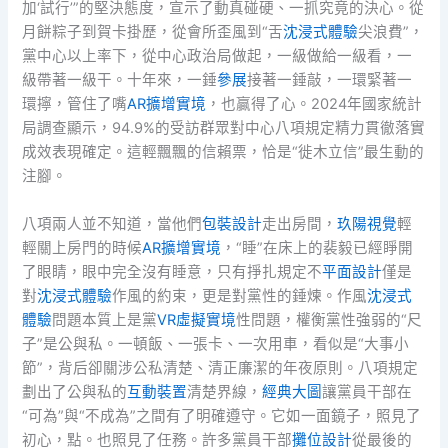
加‘試行’”的堅決態度，宣示了動真碰硬、一抓究竟的決心。從
月餅粽子到賀卡掛歷，從會所歪風到“舌
沈浸式體驗
尖浪費”，
黨中心以上率下，從中心政治局做起，一級做給一級看，一
級帶著一級干。十年來，一錘
參展
接著一錘敲，一環緊著一
環擰，管住了嘴
AR擴增實境
，也贏得了心。2024年國家統計
局調查顯示，94.9%的受訪群眾對中心八項規定精力貫徹落實
成效表現確定。這輕飄飄的信賴票，恰是“徙木立信”最生動的
注腳。
八項兩人並不知道，當他們
包裝設計
走出房間，
玖陽視覺
輕
輕關上房門的時候
AR擴增實境
，“睡”在床上的裴毅已經睜開
了眼睛，眼中完全沒有睡意，只有掙扎規定不
平面設計
僅是
對
沈浸式體驗
作風的約束，更是對黨性的錘煉。作風
沈浸式
體驗
問題本質上是黨
VR虛擬實境
性問題，權衡黨性強弱的“尺
子”是公與私。一頓飯、一張卡、一次用車，看似是“大事小
節”，背后卻關涉公私清楚、清正廉潔的年夜原則。八項規定
劃出了公與私的
互動裝置
清楚界線，
經典大圖
讓黨員干部在
“可為”與“不成為”之間有了明確遵守。它如一面鏡子，照見了
初心，點。也照見了任務。許多黨員干部
攤位設計
從最後的