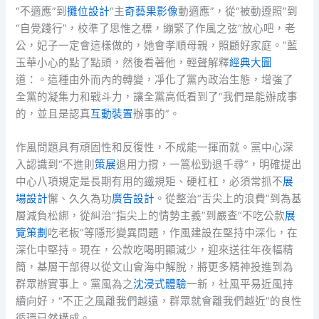
“不適應”到
攤位設計
“主
奇藝果影像
動適應”，從“被動遵照”到
“自覺踐行”，校準了思惟之標，繃緊了作風之弦“放心吧，老
公，妃子一定會這樣做的，她會孝順母親，照顧好家庭。”藍
玉華小心的點了點頭，然後看著他，輕聲解釋
經典大圖
道：。這種由外而內的轉變，凈化了黨內政治生態，增強了
全黨的凝集力和戰斗力，讓全黨高低看到了“我們是能辦成事
的，並且是認真
互動裝置
辦事的”。
作風問題具有頑固性和反復性，不成能一揮而就。黨中心深
入認識到“不進則
策展
退用力撐，一篙松勁退千尋”，明確提出
中心八項規定是長期有用的鐵規矩、硬杠杠，必須常抓不
展
場設計
懈、久久為功
廣告設計
。從整治“舌尖上的浪費”到為基
層減負松綁，從糾治“指尖上的情勢主義”到嚴查“不吃公款
展
覽策劃
吃老板”等隱形變異問題，作風建設在堅持中深化，在
深化中堅持。現在，公款吃喝明顯減少，迎來送往年夜幅精
簡，基層干部得以從文山會海中解脫，將更多精神投進到為
群眾辦實事上。黨風為之
沈浸式體驗
一新，社風平易近風持
續向好，“不正之風離我們越遠，群眾就會離我們越近”的良性
循環已然構成。