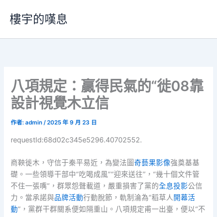
跳
樓宇的嘆息
至
主
要
內
容
八項規定：贏得民氣的“徙08靠
設計視覺木立信
作者:
admin
/
2025 年 9 月 23 日
requestId:68d02c345e5296.40702552.
商鞅徙木，守信于秦平易近，為變法圖
奇藝果影像
強奠基基
礎。一些領導干部中“吃喝成風”“迎來送往”，“幾十個文件管
不住一張嘴”，群眾怨聲載道，嚴重損害了黨的
全息投影
公信
力。當承諾與
品牌活動
行動脫節，軌制淪為“稻草人
開幕活
動
”，黨群干群關系便如隔重山。八項規定甫一出臺，便以“不