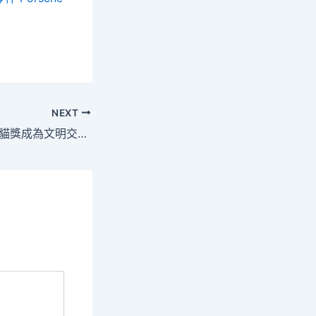
NEXT
以影視為載體 金熊貓獎成為文明交通的關鍵紐JIUYI俱意豪宅設計帶