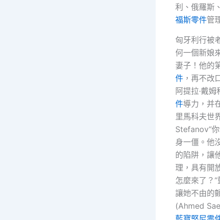
利、俄羅斯
福斯零件
管
匈牙利行被
何一個新娘
妻子！他的
件
，再不改
阿提拉·戴姆科(
件
導力，并
里馬科夫世
Stefano
身一僵。他
的陷阱，讓他
理，具有開
怎麼來了？
讓她不由的
(Ahmed
藍寶堅尼零