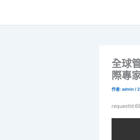
跳
至
主
要
內
容
全球管
際專
作者:
admin
/
2
requestId: