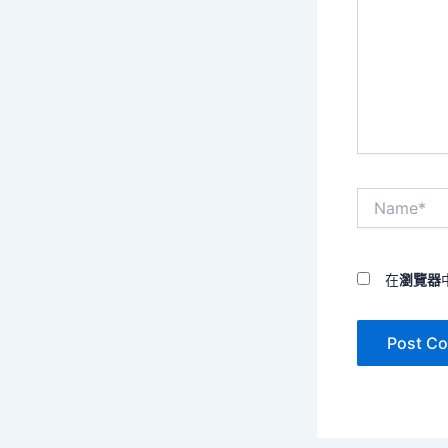
裡
輸
入
內
容...
Name*
在
瀏覽器