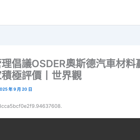
理倡議OSDER奧斯德汽車材料
家積極評價丨世界觀
025 年 9 月 20 日
68cca5bcf0e2f9.94637608.