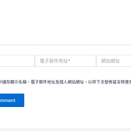
電
網
子
站
郵
網
件
址
地
中儲存顯示名稱、電子郵件地址及個人網站網址，以供下次發佈留言時使
址
*