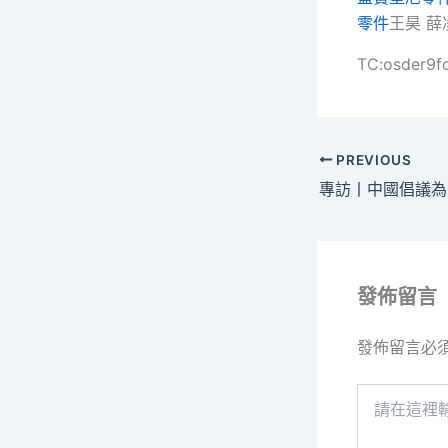
零件
王昊 薛
TC:osder9f
PREVIOUS
發佈留言
發佈留言必
請
在
這