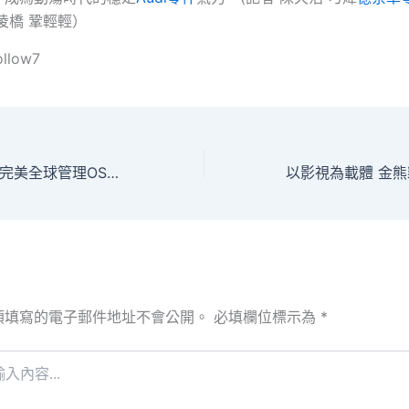
凌橋 鞏輕輕）
ollow7
專訪丨中國倡議為完美全球管理OSDER奧斯德零件報價注進強年夜動力——訪南非政治剖析師索瑪多達·菲克尼
須填寫的電子郵件地址不會公開。
必填欄位標示為
*