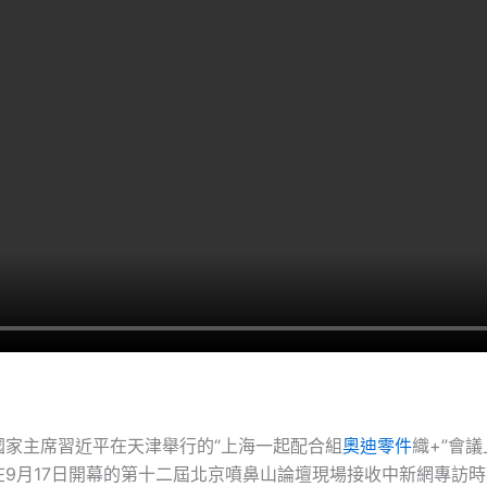
國家主席習近平在天津舉行的“上海一起配合組
奧迪零件
織+”會
在9月17日開幕的第十二屆北京噴鼻山論壇現場接收中新網專訪