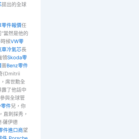
芯
提出的全球
車零件報價
任
“當然是他的
件
時候
VW零
汽車冷氣芯
長
強領
Skoda零
價
普
Benz零件
(Dmitrii
調，席世勳全
暴露了他話中
參與全球管
ey零件
兒，你
，直刺採秀，
·薩伊德
零件進口商
望
零件
Porsche