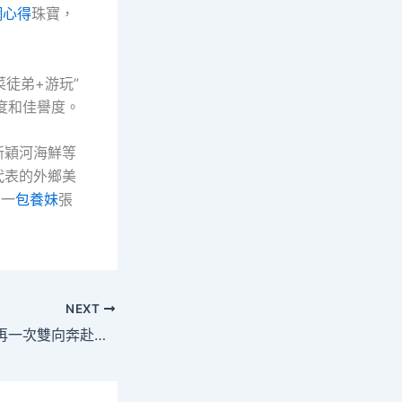
網心得
珠寶，
菜徒弟+游玩”
名度和佳譽度。
新穎河海鮮等
代表的外鄉美
的一
包養妹
張
NEXT
又一年如約而至，再一次雙向奔赴：2023年東莞市“百校臺包養行情千人”實習計劃正式啟動