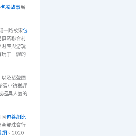
番
包養故事
禺
貓一路被宋
包
禺慎密聯合村
等財產與游玩
游玩于一體的
，以及蜚聲國
珍寶小鎮獲評
成極具人氣的
州國
包養網比
為全部珠寶行
養網
。2020