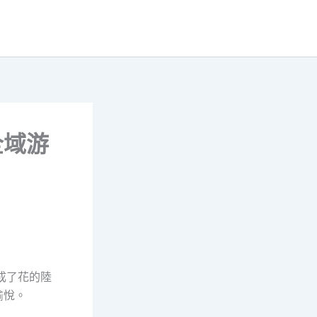
全域游
成了花的陸
愉悅。