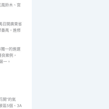
花風鈴木、宮
禺召開廣東省
聚番禺，進修
市獨一的進選
優良案例，
第一。
花開”的氣
景區5個、3A