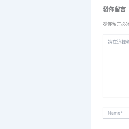
發佈留言
發佈留言必
請
在
這
裡
輸
入
內
容...
Name*