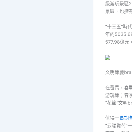
級游玩景區
景區，也擁
“十三五”時
年的5035.6
577.98
文明節慶br
在番禺，春
游玩節；春
“花節”文明
值得一
長期
“云端賞荷”