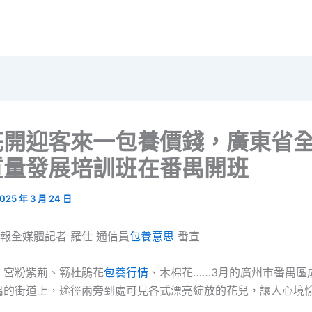
花開迎客來一包養價錢，廣東省
質量發展培訓班在番禺開班
025 年 3 月 24 日
晚報全媒體記者 羅仕 通信員
包養意思
番宣
、宮粉紫荊、簕杜鵑花
包養行情
、木棉花……3月的廣州市番禺區
禺的街道上，途徑兩旁到處可見各式漂亮綻放的花兒，讓人心境