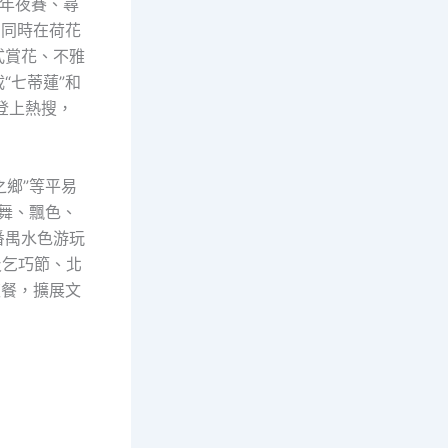
影年夜賽、尋
，同時在荷花
式賞花、不雅
“七蒂蓮”和
次登上熱搜，
之鄉”等平易
魚舞、飄色、
番禺水色游玩
及乞巧節、北
夜餐，擴展文