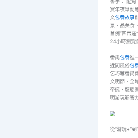
害字： 配
寶年夜舉動
文
包養故事
景、品美食
首例“四蒂蓮
24小時瀏覽
番禺
包養
進
近間風俗
包
乞巧等番禺
文明節、全
帝誕、龍船賽
明游玩影響
從“游玩+”到