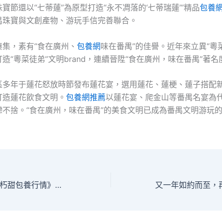
寶節還以“七蒂蓮”為原型打造“永不凋落的‘七蒂瑞蓮’”精品
包養
禺珠寶與文創產物、游玩手信完善聯合。
湊集，素有“食在廣州、
包養網
味在番禺”的佳譽。近年來立異“粵
造“粵菜徒弟”文明brand，連續晉陞“食在廣州，味在番禺”著
區多年于蓮花怒放時節發布蓮花宴，選用蓮花、蓮梗、蓮子搭配
打造蓮花飲食文明。
包養網推薦
以蓮花宴、爬金山等番禺名宴為
戀不捨。“食在廣州，味在番禺”的美食文明已成為番禺文明游玩
《暗黑破壞神：不朽甜包養行情》驚喜日即將開啟，7月29日豐厚年夜禮等你拿！