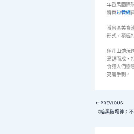
年番禺國際珠
將番
包養網
番禺區美食
形式，積極打
蓮花山游玩
烹調而成，
食讓人們戀
亮麗手刺。
PREVIOUS