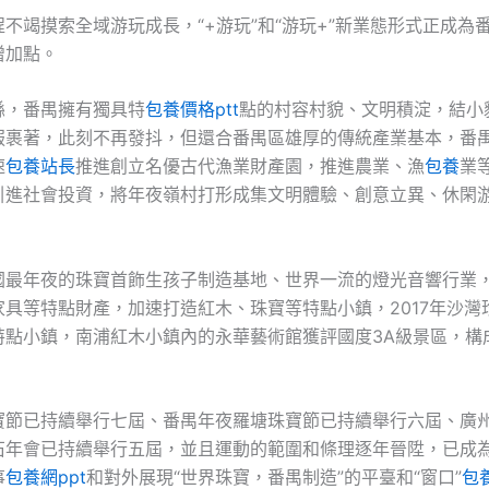
不竭摸索全域游玩成長，“+游玩”和“游玩+”新業態形式正成為
增加點。
縣，番禺擁有獨具特
包養價格ptt
點的村容村貌、文明積淀，結小
服裹著，此刻不再發抖，但還合番禺區雄厚的傳統產業基本，番
速
包養站長
推進創立名優古代漁業財產園，推進農業、漁
包養
業
引進社會投資，將年夜嶺村打形成集文明體驗、創意立異、休閑
國最年夜的珠寶首飾生孩子制造基地、世界一流的燈光音響行業
家具等特點財產，加速打造紅木、珠寶等特點小鎮，2017年沙灣
特點小鎮，南浦紅木小鎮內的永華藝術館獲評國度3A級景區，構
。
寶節已持續舉行七屆、番禺年夜羅塘珠寶節已持續舉行六屆、廣
石年會已持續舉行五屆，並且運動的範圍和條理逐年晉陞，已成
事
包養網ppt
和對外展現“世界珠寶，番禺制造”的平臺和“窗口”
包