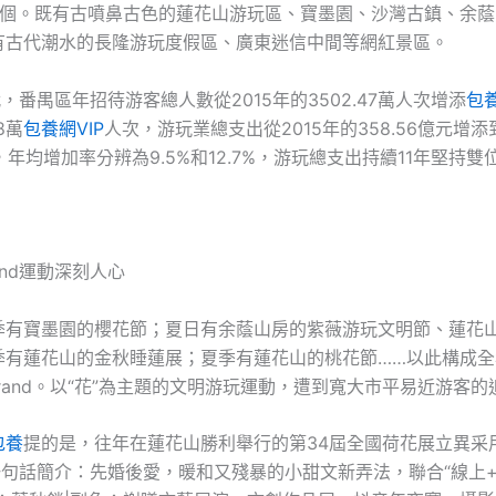
2個。既有古噴鼻古色的蓮花山游玩區、寶墨園、沙灣古鎮、余蔭
有古代潮水的長隆游玩度假區、廣東迷信中間等網紅景區。
代，番禺區年招待游客總人數從2015年的3502.47萬人次增添
包養
8萬
包養網VIP
人次，游玩業總支出從2015年的358.56億元增添到
億元，年均增加率分辨為9.5%和12.7%，游玩總支出持續11年堅持
and運動深刻人心
季有寶墨園的櫻花節；夏日有余蔭山房的紫薇游玩文明節、蓮花
季有蓮花山的金秋睡蓮展；夏季有蓮花山的桃花節……以此構成全
brand。以“花”為主題的文明游玩運動，遭到寬大市平易近游客的
包養
提的是，往年在蓮花山勝利舉行的第34屆全國荷花展立異采
一句話簡介：先婚後愛，暖和又殘暴的小甜文新弄法，聯合“線上+