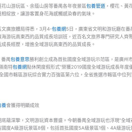
蓮花山游玩區、余蔭山房等番禺各年夜景區
包養管道
，櫻花、黃
競相綻放，讓游客置身花海感觸感染春的氣味。
文廣旅體局得悉，3月4-
包養網
5日，廣東省文明和游玩廳在番
濱海游玩高東西的品質成長培訓班，近百名文旅界專門研究人齊
玩成長經歷，增進全域游玩高東西的品質成長。
，番禺
包養意思
勝利創立成為首批國度全域游玩示范區，是廣州
嶺南特
包養網
點休閑度假形式”榮獲2019國度全域游玩成長年度
位列全國市轄區游玩綜合實力百強區第六位，全省進選市轄區中位列
包養
會獲得明顯成效
明底蘊深摯，文明游玩資本豐盛。今朝番禺全域游玩也浮現“全域
國度A級游玩景區8個，包括首批國度5A級景區1個、4A級游玩