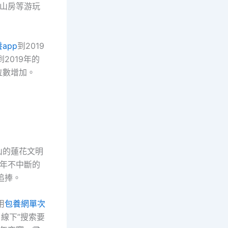
山房等游玩
app
到2019
2019年的
雙位數增加。
山的蓮花文明
年不中斷的
追捧。
用
包養網單次
線下”搜索要