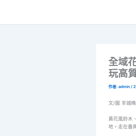
跳
至
主
要
內
容
全域
玩高
作者:
admin
/
2
文/圖 羊城
黃花風鈴木
地。走在番