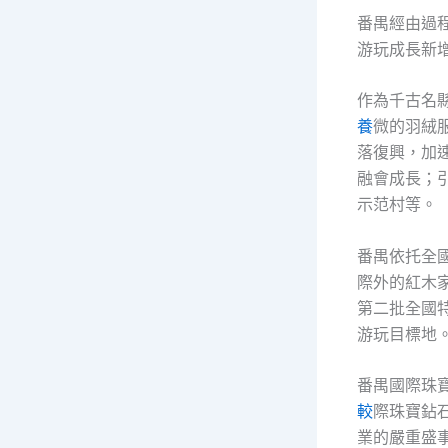
番禺經由過程
游玩成長新
作為千古名
養
微的羽絨
落復興，加
融會成長；
示范村等。
番禺依托全
際外的紅木
第二批全國
游玩目標地
番禺國際珠
較
際珠寶鉆
業的嚴重盛