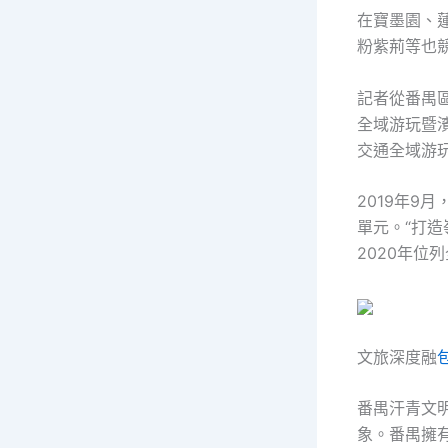
在寶墨園、
粉紫荊等也
記者從番禺區
全域游玩暨
交通全域游
2019年9月
單元。“打造
2020年
文旅深度融
番禺汗青文
象。番禺擁有