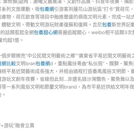
角：葉秋鎖|副角：謝曦文藝展演、文創作品展、抖音年夜賽、攝
等系列文旅運動，吸
包養網
引游客到蓮花山游玩區“打卡”賞荷花
創產物、荷花飲食等項目中融進豐盛的嶺南文明元素，完成一站
、體驗文明，帶動文明游玩財產復蘇和復興。吉尼
包養
斯世界記載
”的話題惹起全網
包養甜心網
普遍追蹤關心，weibo相干話題3
量均超1億。
一個步驟擦亮“中公民間文明藝術之鄉”“廣東省平易近間文明藝術
養網比較
文明bran
包養網
d，重點攙扶粵曲“私伙局”、醒獅、鰲
傳統平易近間藝術成長強大，并經由過程打造番禺風俗文明節、
域游玩文創年夜賽，省級但此刻…非遺名錄沙灣飄色、鰲魚舞以
等一系列風俗文明和節慶文明brand，為市平易近供給文明年
力。
“+游玩”融會立異