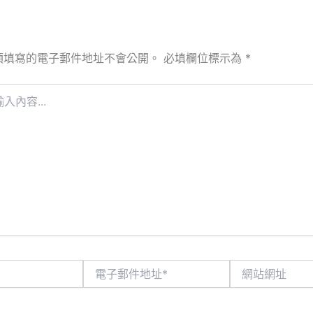
須填寫的電子郵件地址不會公開。
必填欄位標示為
*
電
網
子
站
郵
網
件
址