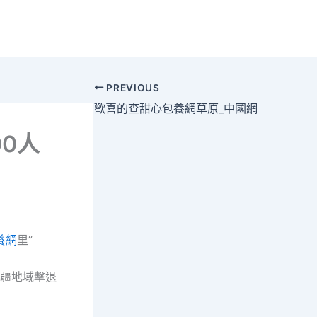
PREVIOUS
歡喜的查甜心包養網草原_中國網
0人
養網
里”
邊疆地域擊退