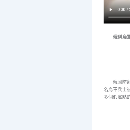
俄稱烏
俄國防
名烏軍兵士被
多個假寓點