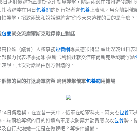
月6日起對俄羅斯庫爾斯克州動員襲擊，隨后兩邊在該州迸發劇烈
扎哈羅娃在14日
包養網
的例行記者會
包養
上表現，烏克蘭對俄
可怕襲擊，招致兩邊和說話題將會“你今天來這裡的目的是什麼？
俄
包養
就交流庫爾斯克戰俘
停止對話
最高拉達（議會）人權事務
包養網
專員德米特里·盧比涅茨14日
全部權力代表塔季揚娜·莫斯卡利科娃就交流庫爾斯克地域戰俘題
涅茨說，此次對話是由俄方倡議的。
多個標的目的打退烏軍防禦 烏稱襲擊俄軍
包養網
用機場
部14日傳遞稱，在曩昔一天中，俄軍在哈爾科夫、阿夫杰
包養
耶
熱、赫爾松等標的目的打退烏軍屢次防禦并動員屢次攻
包養
勢，
以及自行火炮她一定是在做夢吧？等多件設備。