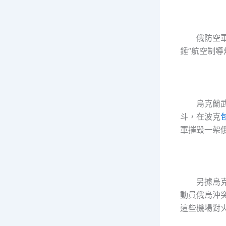
俄防空軍
錘”航空制導
烏克蘭
斗，在波克
軍摧毀一架俄
另據烏
動員俄烏沖
這些機場對