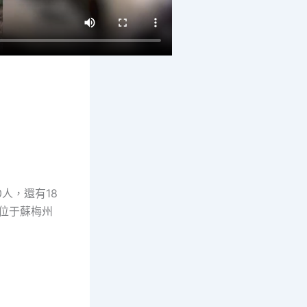
0人，還有18
位于蘇梅州