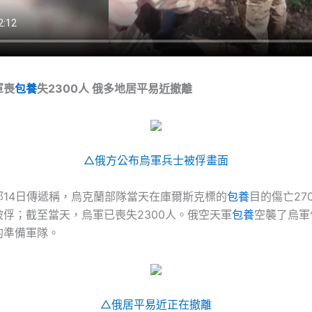
軍喪
包養
失2300人 俄多地居平易近撤離
△俄方公布烏軍兵士被俘畫面
部14日傳遞稱，烏克蘭部隊當天在庫爾斯克標的
包養
目的傷亡27
俘；截至當天，烏軍已喪失2300人。俄空天軍
包養
空襲了烏軍
的準備軍隊。
△俄居平易近正在撤離