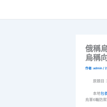
跳
至
主
要
內
容
俄稱烏
烏稱向
作者:
admin
/
2
原題目
本地
包
烏軍6輪防禦