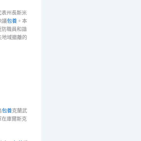
代表州長斯米
決議
包養
。本
近防職員和諧
夫地域撤離的
烏
包養
克蘭武
軍在庫爾斯克
。