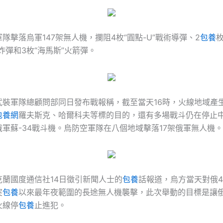
隊擊落烏軍147架無人機，攔阻4枚“圓點-U”戰術導彈、2
包養
炸彈和3枚“海馬斯”火箭彈。
武裝軍隊總顧問部同日發布戰報稱，截至當天16時，火線地域產生
包養網
羅夫斯克、哈爾科夫等標的目的，還有多場戰斗仍在停止
軍蘇-34戰斗機。烏防空軍隊在八個地域擊落17架俄軍無人機。
克蘭國度通信社14日徵引新聞人士的
包養
話報道，烏方當天對俄
突
包養
以來最年夜範圍的長途無人機襲擊，此次舉動的目標是讓
火線停
包養
止進犯。