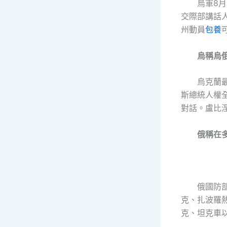
烏軍8
交際部講話人
州動員
包養
烏稱烏
烏克蘭
斯總統人權
對話。盧比
俄稱在
俄國防
克、扎波羅
克、坦克車