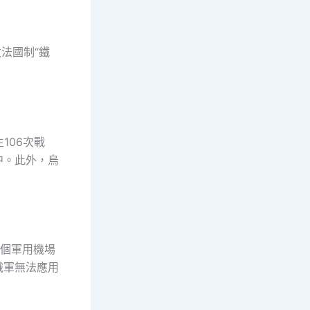
枚法國制“鐵
106次戰
中。此外，烏
4個軍用機場
俄軍無法應用