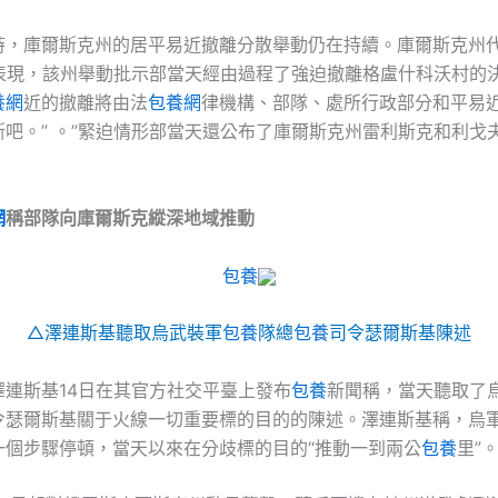
時，庫爾斯克州的居平易近撤離分散舉動仍在持續。庫爾斯克州
日表現，該州舉動批示部當天經由過程了強迫撤離格盧什科沃村的
養網
近的撤離將由法
包養網
律機構、部隊、處所行政部分和平易
斯吧。” 。”緊迫情形部當天還公布了庫爾斯克州雷利斯克和利戈
網
稱部隊向庫爾斯克縱深地域推動
包養
△澤連斯基聽取烏武裝軍
包養
隊總
包養
司令瑟爾斯基陳述
澤連斯基14日在其官方社交平臺上發布
包養
新聞稱，當天聽取了
令瑟爾斯基關于火線一切重要標的目的的陳述。澤連斯基稱，烏
一個步驟停頓，當天以來在分歧標的目的“推動一到兩公
包養
里”