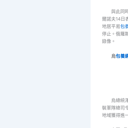
與此同
爾諾夫14
地居平易
包
停止。俄羅
錄像。
烏
包養
烏總統
裝軍隊總司
地域獲得進