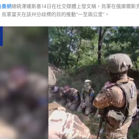
包養網
總統澤連斯基14日在社交媒體上發文稱，烏軍在俄庫爾斯
，烏軍當天在該州分歧標的目的推動“一至兩公里”。