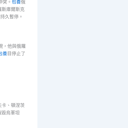
沖突。
包養
俄
羅斯庫爾斯克
”持久暫停。
表現，他與俄羅
包養
目停止了
夫卡、頓涅茨
摧毀烏軍坦