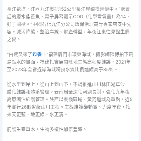
長江逶迤，江西九江市把152公里長江岸線攬進懷中。“處置
后的廢水能養魚，電子屏幕顯示COD（化學需氧量）為14，
好于國標。”中國石化九江分公司環保治理高等專家唐安中先
容。減污降碳、整治岸線、財產轉型，年夜江東往見證生態
之變。
“白鷺又來了
包養
！”福建廈門市環東海域，攝影師陳博拍下飛
鳥點水的畫面。福建扎實展開陸地生態高程度維護，2021年
至2023年全省近岸海域精良水質比例連續高于85％。
從水里到岸上，從山上到山下，不竭推進山川林田湖草沙一
體化維護和體系管理。云南周全深化河湖長制，強化九年夜
高原湖泊維護管理。陜西以秦嶺區域、黃河道域為重點，近5
年實行26個省級山川工程。生態維護舉動實、力度年夜，換
來天更藍、地更綠、水更清。
庇護生靈草木，生物多樣性加倍豐盛。