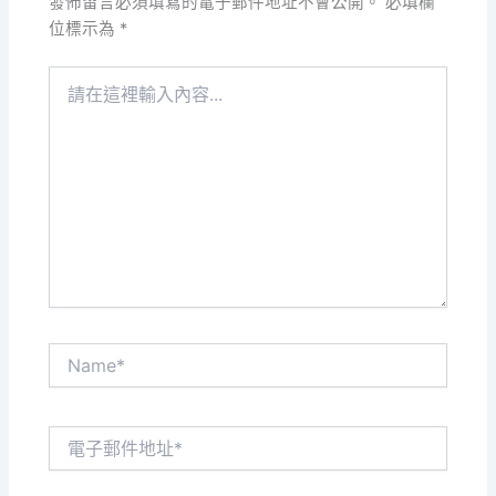
發佈留言必須填寫的電子郵件地址不會公開。
必填欄
位標示為
*
請
在
這
裡
輸
入
內
容...
Name*
電
子
郵