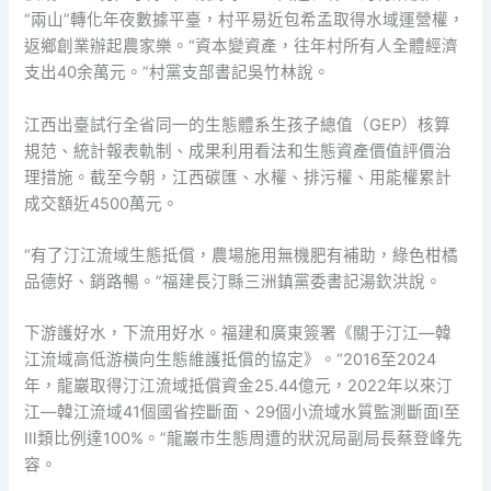
“兩山”轉化年夜數據平臺，村平易近包希孟取得水域運營權，
返鄉創業辦起農家樂。“資本變資產，往年村所有人全體經濟
支出40余萬元。”村黨支部書記吳竹林說。
江西出臺試行全省同一的生態體系生孩子總值（GEP）核算
規范、統計報表軌制、成果利用看法和生態資產價值評價治
理措施。截至今朝，江西碳匯、水權、排污權、用能權累計
成交額近4500萬元。
“有了汀江流域生態抵償，農場施用無機肥有補助，綠色柑橘
品德好、銷路暢。”福建長汀縣三洲鎮黨委書記湯欽洪說。
下游護好水，下流用好水。福建和廣東簽署《關于汀江—韓
江流域高低游橫向生態維護抵償的協定》。“2016至2024
年，龍巖取得汀江流域抵償資金25.44億元，2022年以來汀
江—韓江流域41個國省控斷面、29個小流域水質監測斷面Ⅰ至
Ⅲ類比例達100%。”龍巖市生態周遭的狀況局副局長蔡登峰先
容。