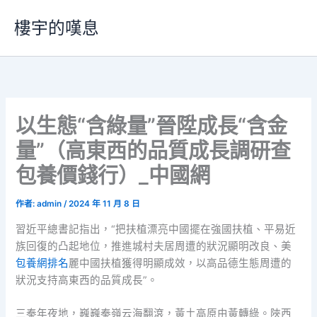
跳
樓宇的嘆息
至
主
要
內
容
以生態“含綠量”晉陞成長“含金
量”（高東西的品質成長調研查
包養價錢行）_中國網
作者:
admin
/
2024 年 11 月 8 日
習近平總書記指出，“把扶植漂亮中國擺在強國扶植、平易近
族回復的凸起地位，推進城村夫居周遭的狀況顯明改良、美
包養網排名
麗中國扶植獲得明顯成效，以高品德生態周遭的
狀況支持高東西的品質成長”。
三秦年夜地，巍巍秦嶺云海翻滾，黃土高原由黃轉綠。陜西