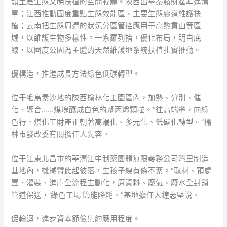
領土是生態文明扶植的空間載體。陜西出臺秦嶺財產準進清
單；江西推動國度重點生態效能區、主要生態廊道維護扶
植；云南把生態周遭的狀況分區管控應用于高黎貢山等區
域，以維護生物多樣性。一系羅列措，優化布局，明白底
線，以國度公園為主體的天然維護地系統扶植扎實推動。
優構造，推進成長方法綠色低碳轉型。
位于毛烏素沙地的陜西榆林化工園區內，加熱、分別、催
化、聚合……煤塊釀成白色的聚丙烯顆粒。“往高端攀，向綠
色行，煤化工財產正朝著高端化、多元化、低碳化轉型。”榆
林市發改委有關擔任人先容。
位于江東北昌市的華潤江中制藥團體無限義務公司灣里制造
基地內，機械臂此起彼落，生孩子線有條不紊。“取材、預處
置、灌裝、進庫全流程主動化，原資料、廢氣、廢水全封鎖
管道保送，‘綠色工場’節能降耗。”基地擔任人鐘志堅說。
促輪迴，進步資本節儉集約應用程度。