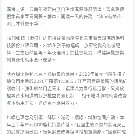
洱海之源，云南年夜理白族自治州洱源縣鳳羽鎮，畜禽糞便
搜集員李春喜開著三輪車，開端一天的任務，“渣滓有地往，
洱海才幹更干凈。”
18個鄉鎮（街道）的無機放棄物匯集到云南順豐洱海環保科
技股份無限公司，27條生孩子線運轉，放棄物變為無機肥
料、生物自然氣等。年夜理州引進社會氣力，構建無機放棄
物質源化應用全財產鏈。
陜西周全推動水資本節儉集約應用，2023年萬元國際生孩子
總值用水量較2020年降落12.38%；江西落實最嚴厲的耕地維
護軌制，強化耕地用處管束；福建鼎力奉行排污權、碳排放
權等資本周遭的狀況權益買賣軌制……相干地域隨機應變改變
資本應用方法，進步資本應用效力。
以綠色理念為引領，降碳、減污、擴綠、增加協同推動，本
年上半年單元GDP能耗持續降落。“我國生態周遭的狀況東西
的品質顯明改良，綠色財產成為經濟增加新動能。”國務院成