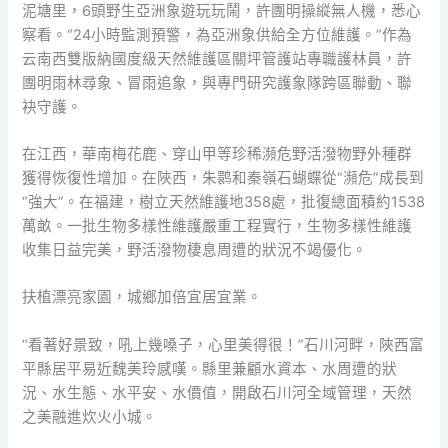
泥塘里，6頭野生亞洲象遊玩玩鬧，許團明操縱無人機，悉心
察看。“24小時監測預警，為亞洲象供給全方位維護。”作為
云南西雙版納國度級天然維護區關坪管護站專職護林員，許
團明雨林尋象、冒雨追象，與專門研究護象隊跨區聯動、聯
袂守護。
在江西，華南梅花鹿、穿山甲等珍稀瀕危野活潑物野外種群
獲得恢復性增加。在陜西，朱鹮和秦嶺石蝴蝶從“瀕危”成長到
“強大”。在福建，樹立天然維護地358處，批復總面積約1538
萬畝。一批生物多樣性維護嚴重工程實行，生物多樣性維護
收集日益完美，野活潑物棲息周遭的狀況不竭優化。
扶植漂亮家園，城鄉加倍宜居宜業。
“看著好景致，吼上幾嗓子，心里美得很！”石川河畔，陜西富
平縣居平易近魏美玲感嘆。縣里兼顧水資本、水周遭的狀
況、水生態、水平安、水價值，開啟石川河全域管理，天然
之美融進炊火小城。