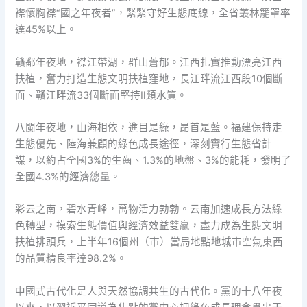
襟懷胸襟“國之年夜者”，緊緊守好生態底線，全省叢林籠罩率
達45%以上。
贛鄱年夜地，襟江帶湖，群山蒼郁。江西扎實推動漂亮江西
扶植，奮力打造生態文明扶植窪地，長江畔流江西段10個斷
面、贛江畔流33個斷面堅持Ⅱ類水質。
八閩年夜地，山海相依，進目是綠，昂首是藍。福建保持走
生態優先、陸海兼顧的綠色成長途徑，深刻實行生態省計
謀，以約占全國3%的生齒、1.3%的地盤、3%的能耗，發明了
全國4.3%的經濟總量。
彩云之南，碧水青峰，萬物活力勃勃。云南加速成長方法綠
色轉型，摸索生態價值與經濟效益雙贏，盡力成為生態文明
扶植排頭兵，上半年16個州（市）當局地點地城市空氣東西
的品質精良率達98.2%。
中國式古代化是人與天然協調共生的古代化。黨的十八年夜