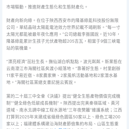
市場驅動，推進財產生態化和生態財產化。
財產向新向綠。在位于陜西西安市的隆基綠能科技股份無限
公司，單結晶硅太陽能電池效力世界記載不竭刷新。“每一寸
太陽光都能被最年夜化應用。”公司總裁李振國說，近10年，
隆基綠能累計生孩子光伏產物超205吉瓦，相當于9個三峽電
站的裝機量。
“漂亮經濟”茁壯生長。撫仙湖白帆點點，波光粼粼。新業態在
云南澄江市海關社區矣渡小組落地。“靠著好生態，村里創辦
11家平易近宿、8家農家樂、2家風帆活動基地和2家潛水基
地。”海關社區黨總支書記施云賓說。
黨的二十屆三中全會《決議》提出“健全生態產物價值完成機
制”“健全綠色低碳成長機制”。陜西提出完美秦嶺區域、黃河
道域、南水北調中線工程水源地“三年夜樊籬”維護系統；江西
打算到2025年末建成省級綠色園區50家以上、綠色工場200
家以上；福建體系構建沿海財產節儉集約布局、山區生態重