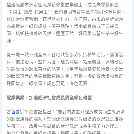
福建龍巖市永定區龍潭鎮修復放棄礦山，成長蝴蝶蘭財產，
“黑煤山”釀成“花果山”；云南昆明市晉寧區牛戀村改革戶廁、
建雨污分流管網，打造漂亮村落；在江東北昌市的禮步湖污
水處置站，綠樹成排、涼亭點點，污水處置站成了口袋公
園。城鄉扶植尊敬天然、適應天然，好風景為蒼生帶來好生
涯。
從一地一域不雅全局。各地域各部分保持精準治污、迷信治
污、依法治污，堅持力度、延長深度、拓展廣度，連續改良
生態周遭的狀況東西的品質。上半年我國空氣和地表水周遭
的狀況東西的品質總體連續改良；可貴、瀕危野活潑物種群
穩固增加，綠水青山成色更足、底色更濃。
逐綠興綠，加速經濟社會成長周全綠色轉型
習
包養
近平總書記指出：“要對的處置好經濟成長同生態周遭
的狀況維護的關系，堅固建立維護生態周遭的狀況就是維護
生孩子力、改良生態周遭的狀況就是成長生孩子力的理念，
加倍自發地推進綠色成長、輪迴成長、低碳成長”。