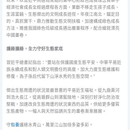
以來，以習近平同道為焦點的黨中心把綠色成長理念貫串于
經濟社會成長全經過歷程各方面，果斷不移走生孩子成長、
生涯富饒、生態傑出的文明成長途徑。年夜江南北，錨定目
的，真抓實干，鼎力推動生態文明扶植，加速構成綠色成長
方法，推進我國綠色低碳成長邁出嚴重程序，配合繪就漂亮
中國畫卷。
護綠擴綠，全力守好生態家底
習近平總書記指出：“要站在保護國度生態平安、中華平易近
族永續成長和對人類文明擔任的高度，加大力度生態維護和
修復，為子孫后代留下山淨水秀的生態空間。”
傑出生態周遭的狀況是最普惠的平易近生福祉。從九曲黃河
到浩大長江，從高聳群山到湛藍陸地，深刻打好淨化防治攻
堅戰，加速改良生態周遭的狀況東西的品質，供給更多優質
生態產物，一幅人與天然協調共生的畫卷漸漸展展。
守
包養
護綠水青山，萬里江山加倍多姿多彩。