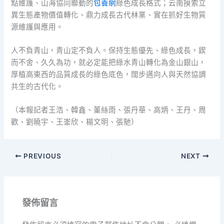
點維護、山海協同聯動的
包養網
綠色成長格式；云南摸索立
異生態產物價值轉化、鼎力成長古代林業、實在抓好生物質
源維護與應用。
人不負青山，青山定不負人。保持生態優先、綠色成長，鍥
而不舍、久久為功，就必定能把綠水青山轉化為金山銀山，
厚植高東西的品質成長的綠色底色，闊步邁向人與天然協調
共生的古代化。
（本報記者王浩、韓鑫、董絲雨、張丹華、高炳、王丹、周
歡、劉曉宇、王崟欣、楊文明、張馳）
PREVIOUS
NEXT
發佈留言