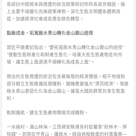
長研討中間資本與周遭的狀況政策研討所所長高世楫說，接
上去要不竭優化完美政策律例，深化生態文明體系體例改
造，加速經濟社會成長周全綠色轉型。
點綠成金，拓寬綠水青山轉化金山銀山途徑
習近平總書記指出，“要拓寬綠水青山轉化金山銀山的途徑”
“推動生態財產化和財產生態化，培養大批生態產物走向市
場，讓生態上風源源不竭轉化為成長上風”。
傑出的生態周遭的狀況包含著無限的經濟價值。相干地域和
部分樹立生態維護抵償機制，隨機應變強大“漂亮經濟”，增進
綠水青山更惡化化為金山銀山，讓寬大國民群眾共享生態盈
利。
軌制護航，健全生態產物價值完成機制。
一水繞村，滿山林海。江西靖安縣港背村從曩昔“砍林木、掙
快錢”，到現在守青山、護綠水。經由過程縣里的村落復興—