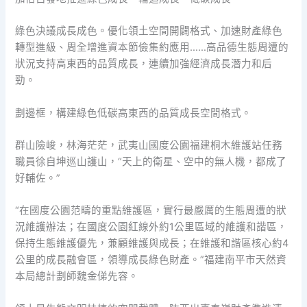
綠色決議成長成色。優化領土空間開闢格式、加速財產綠色
轉型進級、周全增進資本節儉集約應用……高品德生態周遭的
狀況支持高東西的品質成長，連續加強經濟成長潛力和后
勁。
劃邊框，構建綠色低碳高東西的品質成長空間格式。
群山險峻，林海茫茫，武夷山國度公園福建桐木維護站任務
職員徐自坤巡山護山，“天上的衛星、空中的無人機，都成了
好輔佐。”
“在國度公園范疇的重點維護區，實行最嚴厲的生態周遭的狀
況維護辦法；在國度公園紅線外約1公里區域的維護和諧區，
保持生態維護優先，兼顧維護與成長；在維護和諧區核心約4
公里的成長融會區，領導成長綠色財產。”福建南平市天然資
本局總計劃師魏金俤先容。