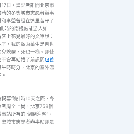
月17日，當記者離開北京市
鼓巷的冬奧城市志愿者辦事
琳和李瑩曾經在這里苦守了
。此時的南鑼鼓巷游人如
游客上花兒最好的文筆說：
休了，我的藍雨華生是習世
的兒媳婦，死也一樣。即使
也不會再結婚了前訊問
包養
是午時時分，北京的室外溫
下。
揭幕倒計時10天之際，冬
者周全上崗，北京758個
事站所有的“倒閉迎客”。
冬奧城市志愿者辦事站即是