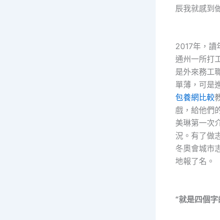
辰我就感到
2017年，
通州一所打
是外來務工
單薄，可是
包養網比較
戲，給他們
美琳第一次
況。有了做
冬奧會城市
地報了名。
“就是四個字