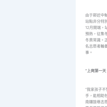
由于鄰近中
站點非分特
12月開端，
預熱，征集
冬奧常識。正
名志愿者輪
事。
“上崗第一天
“我家孩子
手，能相助
南鑼鼓巷志