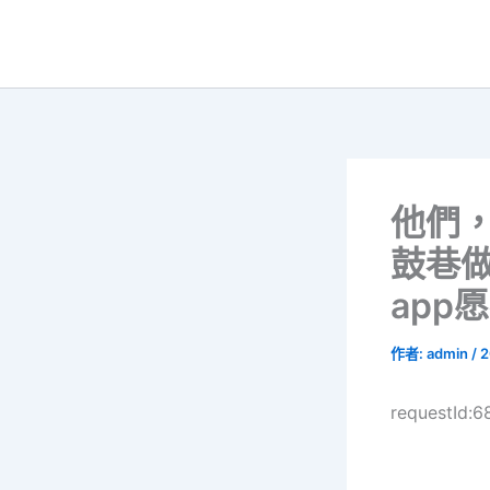
跳
至
主
要
內
容
他們
鼓巷
app
作者:
admin
/
2
requestId:6