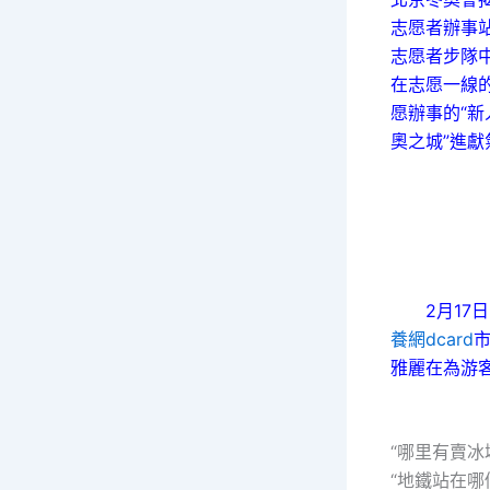
志愿者辦事
志愿者步隊
在志愿一線的
愿辦事的“新
奧之城”進獻
2月17日
養網dcard
雅麗在為游
“哪里有賣冰
“地鐵站在哪