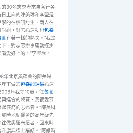
點的30名志愿者來自各行各
首日上崗的陳美琳和李瑩是
夜學的在讀研討生，兩人在
研討組，對志愿運動也
包養
包養
有著一樣的熱忱。“我是
動下，對志愿辦事運動逐步
漸漸愛好上的。”李瑩說。
08年北京奧運會的陳美琳，
中埋下做志
包養網評價
愿運
2008年我才10歲，往
包養
過奧運會的競賽，我很愛慕
默默任務的志愿者。”陳美琳
她那時地點黌舍的高年級先
中往做奧運志愿者，回來時
舍升旗典禮上講話。“阿誰時