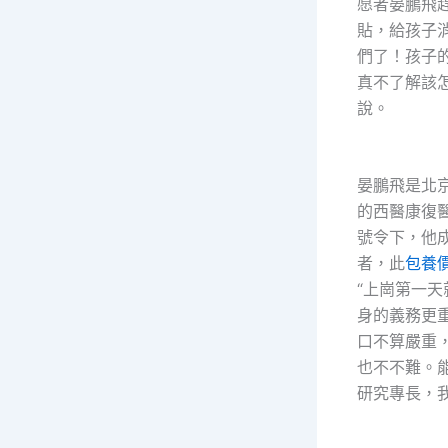
愿者晏鵬飛
貼，給孩子
們了！孩子
真不了解該
說。
晏鵬飛是北
的西醫康復
號令下，他
者，此
包養價
“上崗第一
身的義務更重
口不算嚴重
也不不難。
研究專長，我