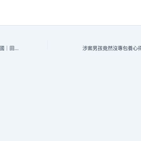
四季OSDER奧斯德零件報價中國｜田間朝暮 稻浪飄香_中國網
涉案男孩竟然沒專包養心