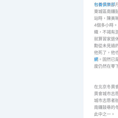
包養俱樂部
東城區南鑼
站時，陳美
4個多小時
織，不竭有
就算習家退
勳從未見過
他死了，他
網
。固然已
度仍然在零
在北京冬奧會
奧會城市志愿
城市志愿者辦
南鑼鼓巷的
此中之一。