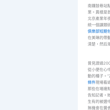
南鑼鼓巷站
業。異樣是
北京產業年
統一個課題
俱樂部
短期
在美琳的帶
清楚，然后
曾見證過20
從小便在心
動的種子。“
條件
現場看
那些在場邊
告知記者。
生有的被選
無機會在黌