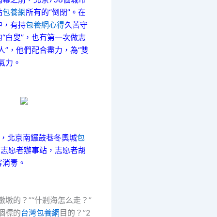
站
包養網
所有的“倒閉”。在
中，有持
包養網心得
久苦守
“白叟”，也有第一次做志
人”，他們配合盡力，為“雙
氣力。
，北京南鑼鼓巷冬奧城
包
市志愿者辦事站，志愿者胡
客消毒。
墩墩的？”“什剎海怎么走？”
個標的
台灣包養網
目的？”2