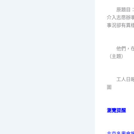
原題目：有
介入志愿辦事
事況卻有異
他們，在
（主題）
工人日報—
圖
瀏覽提醒
北京冬奧會揭