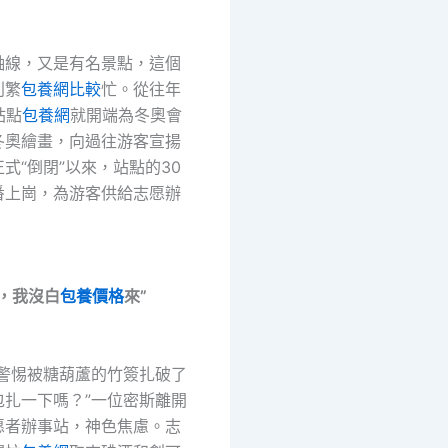
軸線，又是有名景點，這個
別繁
包養網比較
忙。從往年
站點
包養網
就開端為冬奧會
冬奧繪畫，向過往游客宣揚
式“倒閉”以來，站點的30
番上崗，為游客供給志愿辦
，我沒白
包養價格
來”
不警惕被糖葫蘆的竹簽扎破了
包扎一下嗎？”一位密斯離開
愿者辦事站，神色焦慮。志