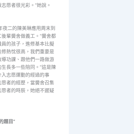
做志愿者很光彩。”她說。
讀年夜二的陳美琳應用周末到
工後輩黌舍做義工。“黌舍都
職員的孩子，進修基本比擬
進修熱忱很高，我們重要是
教導功課、跟他們一路做游
的生長多一些陪同。”這是陳
介入志愿運動的經過的事
志愿者的經歷，當黌舍召集
志愿者的時辰，她絕不遲疑
的題目”