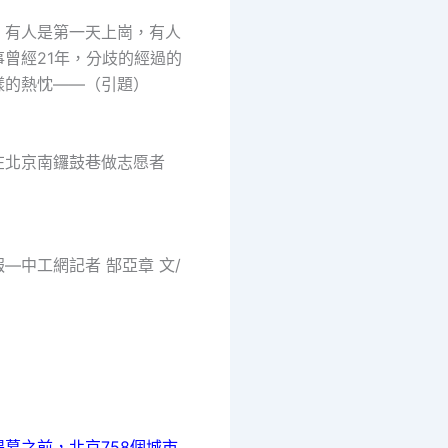
人是第一天上崗，有人
曾經21年，分歧的經過的
樣的熱忱——（引題）
北京南鑼鼓巷做志愿者
中工網記者 郜亞章 文/
幕之前，北京758個城市