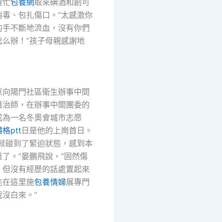
趕忙
包養網
取來碘酒和創可
消毒、包扎傷口。“太感激你
的手不斷地流血，沒有你們
怎么辦！”孩子母親感謝地
京向陽門社區衛生辦事中間
醫治師，在辦事中間團委的
成為一名冬奧會城市志愿
格ptt
日是他的上崗首日。
天就碰到了緊迫狀態，感到本
了。”晏鵬飛說，“固然傷
，但沒有經歷的話處置起來
能在這里施
包養情婦
展專門
沒白來。”