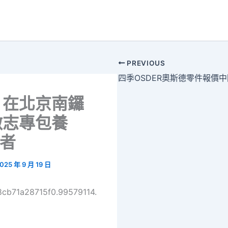
PREVIOUS
，在北京南鑼
做志專包養
愿者
025 年 9 月 19 日
8cb71a28715f0.99579114.