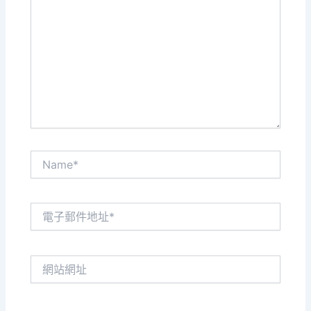
這
裡
輸
入
內
容...
Name*
電
子
郵
件
網
地
站
址
網
*
址