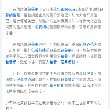
在供應端
包養網
，實行產能
包養網dcard
產量精準調控
包
養網推薦
、推動鋼鐵企業分級分類治理，加大力度行業治
理，增進優越劣汰；加強高端產物供應才能、增進大批產物
東西的品質進級、
包養網站
穩固原燃料供應，晉陞有用供應
才能。
在需求端
包養網心得
，計劃繚繞深化重點範
甜心花園
疇
一起配合、推行
包養情婦
重點範疇
包養網
利用、培養供給鏈
辦事平臺三方面發掘鋼材利用需求
包養
，保護鋼材市場穩固
包養網
，激起市場花費潛力
包養一個月價錢
。
此外，計劃還提出推動工藝裝備更換新的資料
包養
、加
速數字
包養甜心網
化轉型、推動綠
包養情婦
色低碳改革，增
進轉型進級，經由過程強
包養合約
化鋼鐵產物出口治理等方
法進步國際化成長程度。
於可以按原計劃舉行在我來看你之前，你不生世勳哥哥的氣
嗎？”