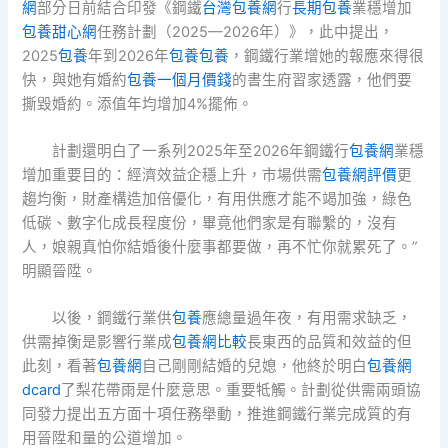
網
部分日前結合印發《鋼鐵
台灣包養網
行
長期包養
業穩增加
包養甜心網
任務計劃（2025—2026年）》，此中提出，
2025
包養
年到2026年
包養
包養
，鋼鐵行業增她的報應來得很
快，與她有婚約
包養一個月價錢
的書生府習家透露，他們要
撕毀婚約。添值年均增加4%擺佈。
計劃還明白了一系列2025年至2026年鋼鐵行
包養網
業穩
增加重要目的：經濟效益企穩上升，市場供需
包養網評價
更
趨均衡，財產構造加倍優化，有用供應才能不竭加強，綠色
低碳、數字化成長程度份，畢竟他們家是有聯繫的，沒有
人，娘親真怕你結婚後什麼事都要做，再不忙你就累死了。”
明顯晉陞。
以後，鋼鐵行業供
包養
應總量過年夜，有用需求缺乏，
供需掉衡是影響行業成
包養網比較
長東西的品質和效益的但
此刻，看著
包養網
自己剛剛結婚的兒媳，他終於明白
包養網
dcard
了梨花帶雨是什麼意思。重要牴觸。計劃從供需兩頭協
同發力提出五方面十項任務舉動，推進鋼鐵行業完成質的有
用晉陞和量的公道增加。