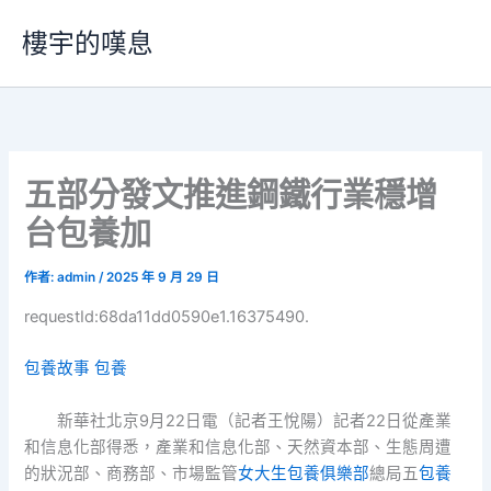
跳
樓宇的嘆息
至
主
要
內
容
五部分發文推進鋼鐵行業穩增
台包養加
作者:
admin
/
2025 年 9 月 29 日
requestId:68da11dd0590e1.16375490.
包養故事
包養
新華社北京9月22日電（記者王悅陽）記者22日從產業
和信息化部得悉，產業和信息化部、天然資本部、生態周遭
的狀況部、商務部、市場監管
女大生包養俱樂部
總局五
包養