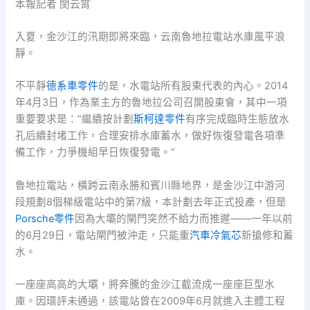
本報記者 閔云霄
入夏，金沙江的汛期即將來臨，云南魯地拉電站水庫風平浪
靜。
不平靜
德系車零件
的是，水電站所有股東代表的內心。2014
年4月3日，作為業主方的魯地拉公司召開股東會，其中一項
重要要求是：“繼續按計劃
斯柯達零件
有序完成臨時生態放水
孔后續封堵工作，合理安排水庫蓄水，做好恢復發電各項準
備工作，力爭機組早日恢復發電。”
魯地拉電站，橫跨云南永勝和賓川縣地界，是金沙江中游河
段規劃8個梯級電站中的第7級，本計劃去年正式投產，但是
Porsche零件
因為大壩的閘門突然不給力而推遲——一年以前
的6月29日，電站閘門被沖走，只能重
汽車冷氣芯
新搶修和蓄
水。
一座座高高的大壩，將奔騰的金沙江截流成一座座巨型水
庫。因環評未通過，該電站曾在2009年6月就進入主體工程