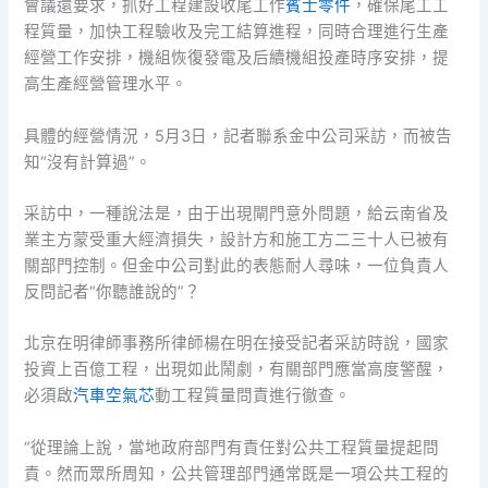
會議還要求，抓好工程建設收尾工作
賓士零件
，確保尾工工
程質量，加快工程驗收及完工結算進程，同時合理進行生產
經營工作安排，機組恢復發電及后續機組投產時序安排，提
高生產經營管理水平。
具體的經營情況，5月3日，記者聯系金中公司采訪，而被告
知“沒有計算過”。
采訪中，一種說法是，由于出現閘門意外問題，給云南省及
業主方蒙受重大經濟損失，設計方和施工方二三十人已被有
關部門控制。但金中公司對此的表態耐人尋味，一位負責人
反問記者“你聽誰說的”？
北京在明律師事務所律師楊在明在接受記者采訪時說，國家
投資上百億工程，出現如此鬧劇，有關部門應當高度警醒，
必須啟
汽車空氣芯
動工程質量問責進行徹查。
“從理論上說，當地政府部門有責任對公共工程質量提起問
責。然而眾所周知，公共管理部門通常既是一項公共工程的