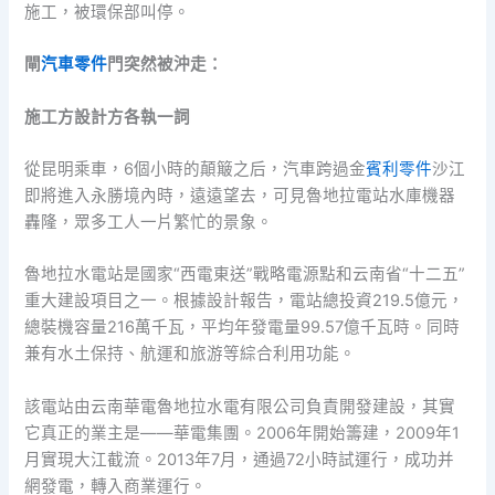
施工，被環保部叫停。
閘
汽車零件
門突然被沖走：
施工方設計方各執一詞
從昆明乘車，6個小時的顛簸之后，汽車跨過金
賓利零件
沙江
即將進入永勝境內時，遠遠望去，可見魯地拉電站水庫機器
轟隆，眾多工人一片繁忙的景象。
魯地拉水電站是國家“西電東送”戰略電源點和云南省“十二五”
重大建設項目之一。根據設計報告，電站總投資219.5億元，
總裝機容量216萬千瓦，平均年發電量99.57億千瓦時。同時
兼有水土保持、航運和旅游等綜合利用功能。
該電站由云南華電魯地拉水電有限公司負責開發建設，其實
它真正的業主是——華電集團。2006年開始籌建，2009年1
月實現大江截流。2013年7月，通過72小時試運行，成功并
網發電，轉入商業運行。