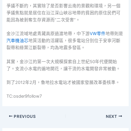
爭議不斷的，其實除了是否影響云南的景觀和環境，另一個
爭議焦點就是居住在沿江深山峽谷地帶的貧困的原住民們可
能因為被剝奪生存資源而“二次受害”。
金沙江流域地處青藏高原過渡地帶，中下游
VW零件
地帶則是
汽車機油芯
地質活動的活躍區，很多電站分別位于安寧河斷
裂帶和綠葉江斷裂帶，均為地震多發區。
其實，金沙江的第一次大規模探索自上世紀50年代便開始
了。支流小水電的遍地開花，讓干流的水電開發非常被動。
到了2012年2月，魯地拉水電站才被國家發展改革委核準。
TC:osder9follow7
PREVIOUS
NEXT