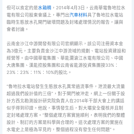
但可以肯定的是
水箱精
，2014年4月3日，云南華電魯地拉水
電有限公司股東會議上，專門出
汽車材料
具了魯地拉水電站
臨時生態放水孔閘門破壞問題及封堵處理情況的報告，讓與
會者討論。
云南金沙江中游開發有限公司官網顯示，該公司注冊資本金
為3億元，主要負責金沙江中游流域的規劃、電站投資建設和
經營等。由中國華電集團、華能瀾滄江水電有限公司、中國
大唐集團、漢能控股集團和云南省能源投資集團按33%：
23%：23%：11%：10%的股比。
“魯地拉水電站發生生態放水孔異常過流事件，泄流最大流量
超過我們設計值的三倍”，對于閘門被沖走，網上一份關于設
計方西北勘測設計研究院負責人在2014年干部大會上的講話
似乎得到印證。他說，事情發生后，對大壩安全復核并且制
定封堵處理方案。“整個處理方案實施順利，表明我們的整體
設計、制訂的方案是科學與合理的。這次處理方案的實施在
水電史上是極為罕見的，整個過程沒有發生任何問題”。