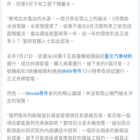
件，同意6月下旬工程下閘蓄水。
“魯地拉水電站的水源，一部分來自雪山上的融冰。3月開始
冰消雪融，水就慢慢來了。如果不搶在6月汛期到來之前完成
圍堰截流，電站建設就要再等一年。這一年的貸款利息又是
多少？”當時有關人士如此認為。
去年7月21日，該電站36萬千瓦首臺機組通過試
臺北汽車材料
運行，成功并網發電，轉入商業運行。接下來的5個月里，2
號機組和3號機組順利通過
BMW零件
72小時帶負荷試運行，
正式并網發電。
然而，一
Skoda零件
系列的精心論證，并沒有阻止閘門被水沖
走的現實。
“我們每年的勘察設計建設管理項目多達幾百項，是否每一個
項目都能做到完美無缺呢？要特別注意木桶效應。”疑似西北
勘測設計研究院的內部講話中提到：一個存在瑕疵的勘察設
計成果，是不可能為投資者帶來好的建設工程的。一個真正