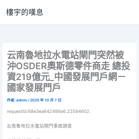
跳
樓宇的嘆息
至
主
要
內
容
云南魯地拉水電站閘門突然被
沖OSDER奧斯德零件商走 總投
資219億元_中國發展門戶網－
國家發展門戶
作者:
admin
/
2025 年 10 月 7 日
requestId:68e3ea642499a6.22584602.
云南魯地拉水電站閘門事故調查