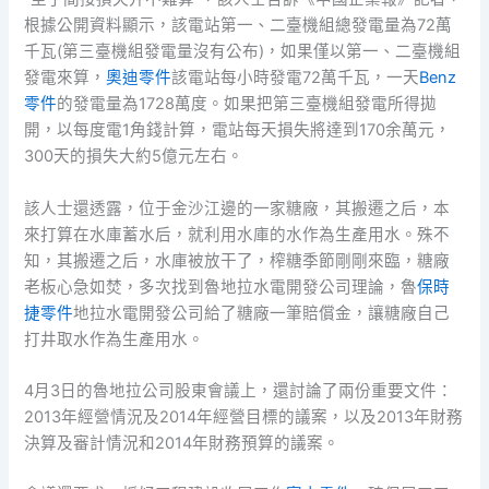
根據公開資料顯示，該電站第一、二臺機組總發電量為72萬
千瓦(第三臺機組發電量沒有公布)，如果僅以第一、二臺機組
發電來算，
奧迪零件
該電站每小時發電72萬千瓦，一天
Benz
零件
的發電量為1728萬度。如果把第三臺機組發電所得拋
開，以每度電1角錢計算，電站每天損失將達到170余萬元，
300天的損失大約5億元左右。
該人士還透露，位于金沙江邊的一家糖廠，其搬遷之后，本
來打算在水庫蓄水后，就利用水庫的水作為生產用水。殊不
知，其搬遷之后，水庫被放干了，榨糖季節剛剛來臨，糖廠
老板心急如焚，多次找到魯地拉水電開發公司理論，魯
保時
捷零件
地拉水電開發公司給了糖廠一筆賠償金，讓糖廠自己
打井取水作為生產用水。
4月3日的魯地拉公司股東會議上，還討論了兩份重要文件：
2013年經營情況及2014年經營目標的議案，以及2013年財務
決算及審計情況和2014年財務預算的議案。