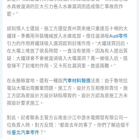
水員被漩渦的巨大引力卷入水庫漏洞而造成傷亡事故而作
罷。”
該知情人士還說，施工方還從貴州買來幾只重達百十噸的大
鐵球，準備用吊裝機械放入水庫底部，借住漩渦吸
Audi零件
引力的作用將鐵球吸入漏洞起到封堵作用。“大鐵球買回后，
在大壩上堆放了很長時間，一直沒有使用。因為有人提出質
疑：大鐵球會不會被漩渦吸入大壩漏洞？萬一被吸入后，既
發揮不了封堵的作用，又卡死在漏洞里，進退兩難。”
在永勝縣當地，還有一種說
汽車材料報價
法是：由于魯地拉
電站大壩出現嚴重問題，施工方、設計方互相推卸責任，施
工方認為是設計方設計缺陷導致的，設計方認為是施工方未
按設計要求施工。
對此，記者聯系主管方云南金沙江中游水電開發有限公司一
位負責人時，對方反問：“都是去年的事了，你們了解這個干
啥
臺北汽車零件
？”