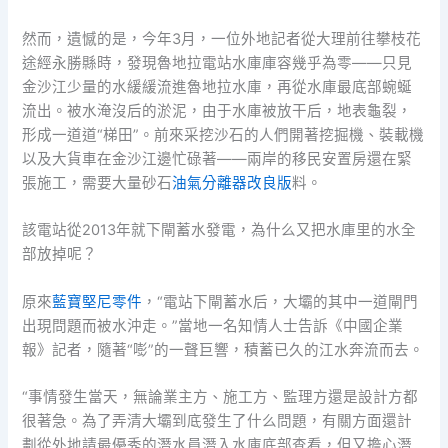
然而，遺憾的是，今年3月，一位外地記者從大理前往攀枝花
途經永勝縣時，發現魯地拉電站水庫庫容幾乎為零——只見
金沙江少量的水緩緩流進魯地拉水庫，再從水庫最底部蜿蜒
流出。被水淹沒后的淤泥，由于水庫被放干后，地表龜裂，
形成一道道“梯田”。前來采挖沙石的人們開著挖掘機、裝載機
以及大貨車在金沙江邊忙碌著——兩岸的移民安置房還在緊
張施工，需要大量砂石
油氣分離器改良版
料。
該電站從2013年就下閘蓄水發電，為什么又把水庫里的水全
部放掉呢？
原來
藍寶堅尼零件
，“電站下閘蓄水后，大壩的其中一道閘門
出現問題而被水沖走。”當地一名知情人士告訴《中國企業
報》記者，隨著“嘭”的一聲巨響，積蓄已久的江水奔流而去。
“事情發生當天，無論業主方、施工方、監理方還是設計方都
很著急。為了弄清大壩到底發生了什么問題，有關方面還計
劃從外地請最優秀的潛水員潛入水庫底部查看，但又擔心潛