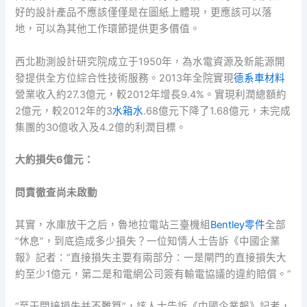
好的設計產品不應該僅僅是在圖紙上體現，更應該可以落
地，可以為其他工作環節提供更多價值。
西北勘測設計研究院成立于1950年，為水電資源及新能源開
發提供全方位綜合性技術服務。2013年全院實現
德系車材料
營業收入約27.3億元，較2012年增長9.4%。實現利潤總額約
2億元，較2012年的3
水箱水
.68億元下降了1.68億元，未完成
集團的30億收入及4.2億的利潤目標。
大約損失6億元：
問責徹查尚未啟動
其實，水庫放干之后，魯地拉電站三臺機組
Bentley零件
全部
“休息”，到底造成多少損失？一位知情人士告訴《中國企業
報》記者：“直接損失主要有兩部分：一是閘門的直接損失大
約至少1億元，第二是和電網公司簽有輸電協議的違約賠償。”
“至于間接損失并不難算”，該人士告訴《中國企業報》記者，