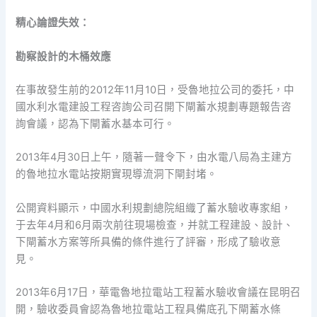
精心論證失效：
勘察設計的木桶效應
在事故發生前的2012年11月10日，受魯地拉公司的委托，中
國水利水電建設工程咨詢公司召開下閘蓄水規劃專題報告咨
詢會議，認為下閘蓄水基本可行。
2013年4月30日上午，隨著一聲令下，由水電八局為主建方
的魯地拉水電站按期實現導流洞下閘封堵。
公開資料顯示，中國水利規劃總院組織了蓄水驗收專家組，
于去年4月和6月兩次前往現場檢查，并就工程建設、設計、
下閘蓄水方案等所具備的條件進行了評審，形成了驗收意
見。
2013年6月17日，華電魯地拉電站工程蓄水驗收會議在昆明召
開，驗收委員會認為魯地拉電站工程具備底孔下閘蓄水條