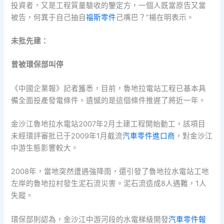
投資者，又是工程質量驗收的鑒定方，一個人既當原告又當
被告，何異于自己抽自
福斯零件
己嘴巴？”楊在明表示。
未批先建：
曾被環保部叫停
《中國企業報》記者獲悉，目前，魯地拉電站工程已基本具
備全面投產發電條件。遺憾的是這個條件推遲了將近一年。
金沙江魯地拉水電站2007年2月土建工程開始動工，該項目
未經環評審批已于2009年1月截流
汽車零件進口商
，對金沙江
中游生態影響較大。
2008年，當地突然遭遇強降雨，還引發了魯地拉水電站工地
左岸的魯地拉村發生泥石流災害。泥石流造成8人遇難，1人
失蹤。
環保部則認為，金沙江中游河段的水電梯級開發
汽車零件報