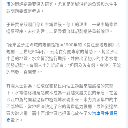
價
的環評還需要深入研究，尤其是流域沿途的魚類和水生生
態問題要統籌考慮。
于是責令該項目停止主壩建設。停工的理由，一是主壩修建
違反程序，未批先建；二是整個流域規劃還待重新論證。
“原來金沙江流域的規劃是按照1990年的《長江流域規劃》而
規劃，上世紀50年代，云南在有關專家的幫助下，對金沙江
中游的地質、水文情況進行勘探，并做出了初步的中游水電
開發規劃”。有關人士告訴記者：“但因為沒有錢，金沙江干流
的開發一直閑置。”
有關人士認為，在環保和移民兩個主題越來越嚴格的夾擊
下，水電價格和建站成本成為一對越來越尖銳的矛盾，在金
沙江中游的開發過程中極端地表現出來。水力資源集中的中
西部地區，當地經濟決定了它的籌資能力很弱，最終發達地
區大辦火電，而中西部地區也把重心放在了火
汽車零件貿易
商
電上。