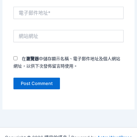
電
子
郵
件
網
地
站
址
網
*
址
在
瀏覽器
中儲存顯示名稱、電子郵件地址及個人網站
網址，以供下次發佈留言時使用。