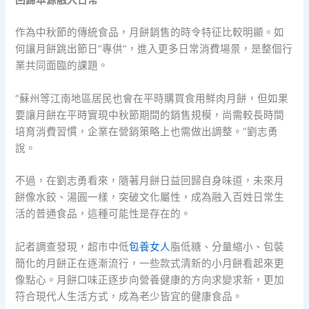
回歸本源融入日常
作為中秋節的傳統食品，月餅銷售的時令特征比較明顯。如
何讓月餅跳出節日“專供”，進入更多日常消費場景，是整個行
業共同面臨的課題。
“蘇州等江南地區居民也會在平時購買食用鮮肉月餅，但如果
要讓月餅在平時實現中秋節期間的銷售規模，尚需較長時間
培育消費習慣，企業在營銷策略上也需做出調整。”劉志勇
說。
不過，在劉志勇看來，隨著月餅日益回歸自身味道，未來月
餅像水餃、湯圓一樣，突破文化屬性，成為融入百姓日常生
活的普通食品，這種可能性是存在的。
記者調查發現，超市中低
包養女人
脂低糖、分量縮小、包裝
簡化的月餅正在逐漸流行，一些款式清新的小月餅看起來更
像點心。月餅口味正逐步向營養健康的方向求變求新，更加
符合現代人生活方式，成為老少皆宜的健康食品。