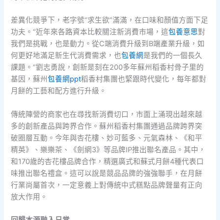
差異化競爭下，老字號“求生欲”滿滿，在口味和顏值方面下足
功夫。“近年來各路資本比較關注新消費市場，這
包養意思
對
我們是挑戰，也是動力。從C端消費升級到B端產業升級，如
何更好地滿足新生代消費需求，也
包養網
是我們的一個長久
課題。”劉志勇說，創新是刻在200多年蘇州稻香村骨子里的
基因，蘇州
包養網ppt
稻香村集團也緊跟時代變化，每年都對
月餅的工藝和配方進行升級。
傳統陣營的商家也在尋找新消費切口，市面上涌現出越來越
多的創新產品與跨界合作。蘇州稻香村集團通過品牌跨界突
破圈層互動。今年與杏花樓、妙可藍多、元氣森林、《和平
精英》、樂樂茶、《劍網3》等品牌IP推出聯名產品。其中，
和170歲的杏花樓品牌合作，精選廣式和蘇式月餅4種代表口
味推出聯名禮盒。這可以說是競品品牌的強強聯手，在月餅
行業尚屬首次，一定意義上對傳統中式糕點品牌聲量有正向
放大作用。