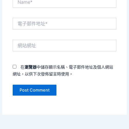
電
子
郵
件
網
地
站
址
網
*
址
在
瀏覽器
中儲存顯示名稱、電子郵件地址及個人網站
網址，以供下次發佈留言時使用。