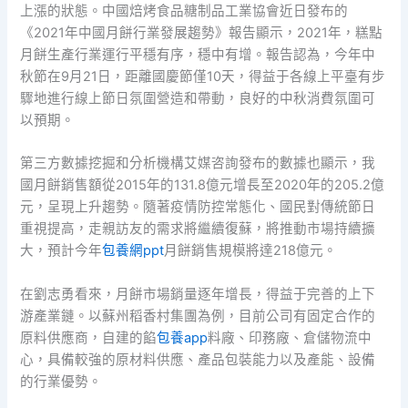
上漲的狀態。中國焙烤食品糖制品工業協會近日發布的
《2021年中國月餅行業發展趨勢》報告顯示，2021年，糕點
月餅生產行業運行平穩有序，穩中有增。報告認為，今年中
秋節在9月21日，距離國慶節僅10天，得益于各線上平臺有步
驟地進行線上節日氛圍營造和帶動，良好的中秋消費氛圍可
以預期。
第三方數據挖掘和分析機構艾媒咨詢發布的數據也顯示，我
國月餅銷售額從2015年的131.8億元增長至2020年的205.2億
元，呈現上升趨勢。隨著疫情防控常態化、國民對傳統節日
重視提高，走親訪友的需求將繼續復蘇，將推動市場持續擴
大，預計今年
包養網ppt
月餅銷售規模將達218億元。
在劉志勇看來，月餅市場銷量逐年增長，得益于完善的上下
游產業鏈。以蘇州稻香村集團為例，目前公司有固定合作的
原料供應商，自建的餡
包養app
料廠、印務廠、倉儲物流中
心，具備較強的原材料供應、產品包裝能力以及產能、設備
的行業優勢。