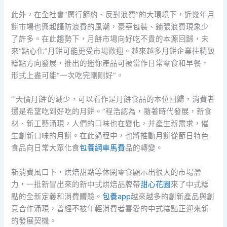
此外，在全社會“厲行節約、反對浪費”的大環境下，近幾年月
餅市場也興起謹防浪費的風潮，豪華包裝、鋪張浪費現象少
了許多。在此趨勢下，月餅市場向好吃不貴的本源回歸，未
來“點心化”月餅可能更受市場歡迎。越來越多月餅企業往精致
糕點方向發展，推出的迷你產品可被當作日常零食和早餐，
形式上盡可能“一次吃完剛剛好”。
“‘天價月餅’的減少，可以看作是月餅食品的本位回歸，消費者
還是希望吃到好吃的月餅。”程浩認為，隨著時代發展，新食
材、新工藝涌現，人們的口味也在變化，并產生新需求，催
生創新口味的月餅。在此過程中，也將推動月餅從節日特色
食品向日常大眾化食
包養網車馬費
品的轉變。
新消費風口下，烘焙甜點等休閑零食顯示出很大的市場潛
力，一批新冒出來的新中式烘焙品牌帶
甜心花園
來了中式糕
點的全新定義和消費體驗。
包養app
越來越多的創新產品與創
意合作涌現，曾經不被年輕消費者喜愛的中式糕點正迎來新
的發展契機。