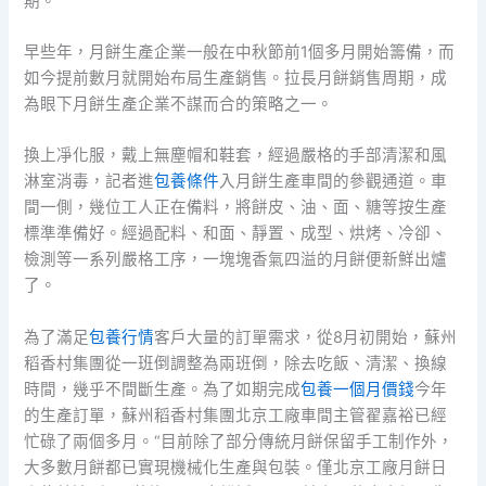
期。
早些年，月餅生產企業一般在中秋節前1個多月開始籌備，而
如今提前數月就開始布局生產銷售。拉長月餅銷售周期，成
為眼下月餅生產企業不謀而合的策略之一。
換上凈化服，戴上無塵帽和鞋套，經過嚴格的手部清潔和風
淋室消毒，記者進
包養條件
入月餅生產車間的參觀通道。車
間一側，幾位工人正在備料，將餅皮、油、面、糖等按生產
標準準備好。經過配料、和面、靜置、成型、烘烤、冷卻、
檢測等一系列嚴格工序，一塊塊香氣四溢的月餅便新鮮出爐
了。
為了滿足
包養行情
客戶大量的訂單需求，從8月初開始，蘇州
稻香村集團從一班倒調整為兩班倒，除去吃飯、清潔、換線
時間，幾乎不間斷生產。為了如期完成
包養一個月價錢
今年
的生產訂單，蘇州稻香村集團北京工廠車間主管翟嘉裕已經
忙碌了兩個多月。“目前除了部分傳統月餅保留手工制作外，
大多數月餅都已實現機械化生產與包裝。僅北京工廠月餅日