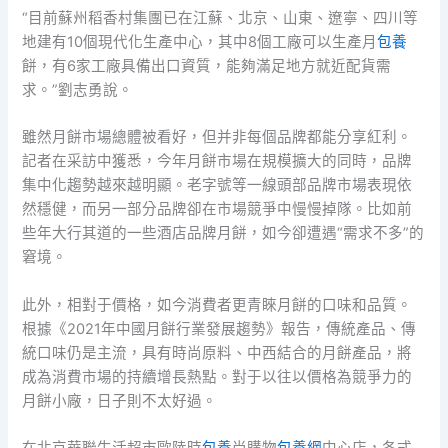
“目前蘇州稻香村集團已在江蘇、北京、山東、遼寧、四川等
地建有10個現代化生產中心，其中8個工廠可以生產月
包養
餅，有6家工廠具備出口資質，能夠滿足地方就近配貨需
求。”劉志勇說。
雖然月餅市場總體被看好，但并非每個品牌都能分享紅利。
記者在采訪中獲悉，今年月餅市場在規模擴大的同時，品牌
集中化趨勢越來越明顯。老字號等一線頭部品牌市場表現依
然穩健，而另一部分品牌卻在市場競爭中慢慢掉隊。比如前
些年大行其道的一些酒店品牌月餅，如今卻遭遇“需求不多”的
窘境。
此外，相對于價格，如今消費者更青睞月餅的口味和品質。
根據《2021年中國月餅行業發展趨勢》報告，傳統產品、傳
統口味仍是主流，具有時尚原料、中西結合的月餅產品，將
成為消費市場的持續增長熱點。對于以往以價格為競爭力的
月餅小廠，日子則不太好過。