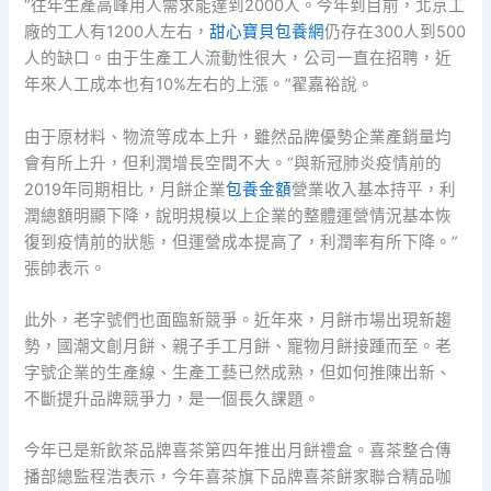
“往年生產高峰用人需求能達到2000人。今年到目前，北京工
廠的工人有1200人左右，
甜心寶貝包養網
仍存在300人到500
人的缺口。由于生產工人流動性很大，公司一直在招聘，近
年來人工成本也有10%左右的上漲。”翟嘉裕說。
由于原材料、物流等成本上升，雖然品牌優勢企業產銷量均
會有所上升，但利潤增長空間不大。“與新冠肺炎疫情前的
2019年同期相比，月餅企業
包養金額
營業收入基本持平，利
潤總額明顯下降，說明規模以上企業的整體運營情況基本恢
復到疫情前的狀態，但運營成本提高了，利潤率有所下降。”
張帥表示。
此外，老字號們也面臨新競爭。近年來，月餅市場出現新趨
勢，國潮文創月餅、親子手工月餅、寵物月餅接踵而至。老
字號企業的生產線、生產工藝已然成熟，但如何推陳出新、
不斷提升品牌競爭力，是一個長久課題。
今年已是新飲茶品牌喜茶第四年推出月餅禮盒。喜茶整合傳
播部總監程浩表示，今年喜茶旗下品牌喜茶餅家聯合精品咖