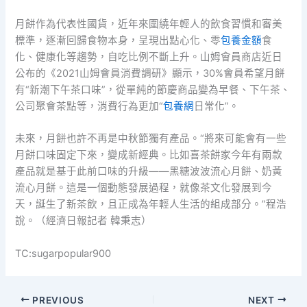
月餅作為代表性國貨，近年來圍繞年輕人的飲食習慣和審美
標準，逐漸回歸食物本身，呈現出點心化、零
包養金額
食
化、健康化等趨勢，自吃比例不斷上升。山姆會員商店近日
公布的《2021山姆會員消費調研》顯示，30%會員希望月餅
有“新潮下午茶口味”，從單純的節慶商品變為早餐、下午茶、
公司聚會茶點等，消費行為更加“
包養網
日常化”。
未來，月餅也許不再是中秋節獨有產品。“將來可能會有一些
月餅口味固定下來，變成新經典。比如喜茶餅家今年有兩款
產品就是基于此前口味的升級——黑糖波波流心月餅、奶黃
流心月餅。這是一個動態發展過程，就像茶文化發展到今
天，誕生了新茶飲，且正成為年輕人生活的組成部分。”程浩
說。（經濟日報記者 韓秉志）
TC:sugarpopular900
PREVIOUS
NEXT