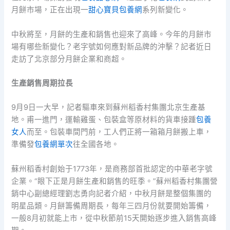
月餅市場，正在出現一
甜心寶貝包養網
系列新變化。
中秋將至，月餅的生產和銷售也迎來了高峰。今年的月餅市
場有哪些新變化？老字號如何應對新品牌的沖擊？記者近日
走訪了北京部分月餅企業和商超。
生產銷售周期拉長
9月9日一大早，記者驅車來到蘇州稻香村集團北京生產基
地。甫一進門，運輸雞蛋、包裝盒等原材料的貨車接踵
包養
女人
而至。包裝車間門前，工人們正將一箱箱月餅搬上車，
準備發
包養網單次
往全國各地。
蘇州稻香村創始于1773年，是商務部首批認定的中華老字號
企業。“眼下正是月餅生產和銷售的旺季。”蘇州稻香村集團營
銷中心副總經理劉志勇向記者介紹，中秋月餅是整個集團的
明星品類。月餅籌備周期長，每年三四月份就要開始籌備，
一般8月初就能上市，從中秋節前15天開始逐步進入銷售高峰