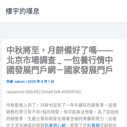
跳
樓宇的嘆息
至
主
要
內
容
中秋將至，月餅備好了嗎——
北京市場調查 _ 一包養行情中
國發展門戶網－國家發展門戶
作者:
admin
/
2025 年 9 月 1 日
requestId:68b48234da61e8.40686192.
中秋節馬上到了，月餅也迎來了一年中最旺的銷售季。這個
銷售旺季只有不到1個月時間，你可能無法想象，為了這短短
的銷售季，生產企業和商家在做著怎樣的準備和努力。記者
在北京市場探訪發現
包養甜心網
，經歷了花
包養網
式創新的