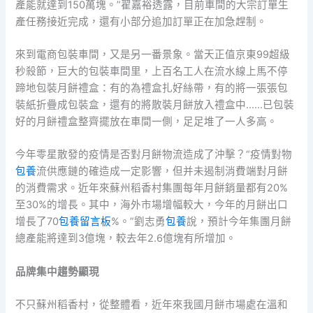
產能就達到150萬塊。”翟嘉裕透露，目前車間的大宗訂單生
產任務接近完成，還有小部分追加訂單正在加急趕制。
來到電商包裝車間，又是另一番景象。當天正值京東99超級
秒殺節，巨大的包裝車間里，上百名工人在流水線上馬不停
蹄地包裝月餅禮盒：有的為禮盒扎好絲帶，有的將一張張包
裝紙折疊成包裝盒，還有的將散裝月餅放入禮盒中……已包裝
好的月餅禮盒整齊擺放在車間一側，足足堆了一人多高。
今年零星散發的疫情是否對月餅物流造成了沖擊？“疫情對物
包養
流供應鏈的確造成一定影響，但并未遏制消費端對月餅
的消費需求。近年來蘇州稻香村集團每年月餅銷量都有20%
至30%的增長。其中，海外市場增幅較大，今年的月餅出口
增長了70
包養留言板
%。”劉志勇
包養
說，預計今年集團月餅
總產能將達到3億塊，較去年2.6億塊有所增加。
品牌集中趨勢顯現
不只蘇州稻香村，從整體看，近年來我國月餅市場處在溫和