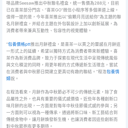
啡品牌Seesaw推出中秋聯名禮盒，統一售價為288元，目前
已在喜茶部分門店、“喜茶GO”微信小程序等多個渠道上線。
值得一提的是，今年喜茶推出以“偷顆月亮送給你”為主題的聯
名月餅禮盒，并結合主題在外包裝設計上加以創新延展，為
消費者帶來兼具互動性、包容性的視覺體驗。
“
包養價格ptt
推出月餅禮盒，是喜茶一以貫之的靈感在月餅這
一形式上的延續，希望以獨特方式為消費者帶來新體驗。喜
茶作為新消費品牌，致力于探索在現代生活中呈現傳統風俗
與文化積淀的同時，用更年輕的方式傳遞新生活理念，嘗試
在消費者與中秋節日間建立更真切有趣的聯結。”程浩
包養情
婦
說。
在程浩看來，月餅作為中秋節必不可少的傳統元素，除了食
品屬性之外，也具有重要的儀式感價值。近些年各種創新口
味月餅的出現，一方面是對每年中秋佳節儀式感的參與；另
一方面則可以視為一種傳承，通過將新口味、新工藝結合到
傳統食物中，讓月餅煥發新生機，也讓消費者因這些創新而
對中秋節抱有更多期待。