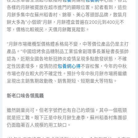
在北京華聯生活超市歐陸時
包養
尚購物
包養網
中心店，各式
各樣的月餅被擺放在超市進門的顯眼位置。記者看到，這些
月餅多集中在蘇州稻香村、錦華、美心等頭部品牌，散裝月
餅大多為“小個頭”月餅，月餅禮盒普遍在200元到400元不
等，價格比較親民，天價月餅難覓蹤影。
“月餅市場橄欖型價格體系格局不變，中等價位產品仍是主打
產品。”中國焙烤食品糖制品工業協會副理事長兼秘書長張帥
認為，近期全國各地新冠肺炎疫情呈現多點散發狀態，不確
定性因素增多，疫情防控
包養網心得
不容松懈，今年的中秋
市場也存在較大的不確定性。預計今年中秋月餅市場將繼續
呈現出主銷售期啟動晚、銷售期短、短期量大等特點。
新老口味各領風騷
雖然銷量尚可，但老字號們也有自己的煩惱，其中一個瓶頸
就是招工難。眼下正是中秋月餅生產季，蘇州稻香村集團卻
仍面臨著百人規模的用工缺口。