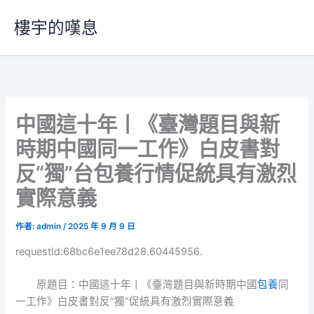
跳
樓宇的嘆息
至
主
要
內
容
中國這十年丨《臺灣題目與新
時期中國同一工作》白皮書對
反“獨”台包養行情促統具有激烈
實際意義
作者:
admin
/
2025 年 9 月 9 日
requestId:68bc6e1ee78d28.60445956.
原題目：中國這十年丨《臺灣題目與新時期中國
包養
同
一工作》白皮書對反“獨”促統具有激烈實際意義