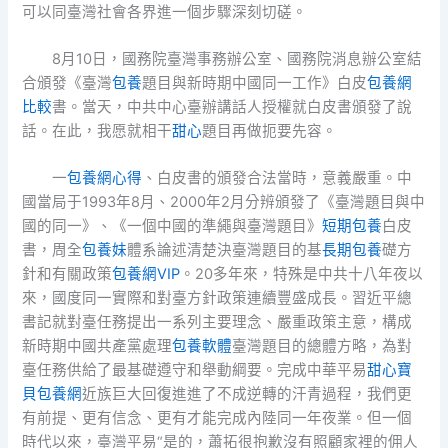
可以同臺灣社會各界進一個步驟深刻切磋。
8月10日，國務院臺灣事務辦公室、國務院消息辦公室結
合頒發《臺灣
包養
題目與新時期中國同一工作》白皮
包養網
比較
書。當天，中共中心臺辦講話人授權就白皮書頒發了說
話。在此，我愿就相干
甜心
題目再做扼要先容。
一
包養網心得
、白皮書的頒發合法當時，意義嚴重。中
國當局于1993年8月、2000年2月分辨頒發了《臺灣題目與中
國的同一》、《一個中國的準繩與臺灣題目》
短期包養
白皮
書，周全
包養妹
體系論述清楚決臺灣題目的基
長期包養
礎方
針和有關政策
包養網VIP
。20多年來，特殊是中共十八年夜以
來，國度同一實際和對臺方針政策連續豐盛成長。習近平總
書記就對臺任務提出一系列主要理念、嚴重政策主意，構成
新時期中國共產黨處理
包養軟體
臺灣題目的總體方略，為對
臺任務供給了最基礎遵守和舉動綱要。完成中華平易
甜心寶
貝包養網
近族巨大回復進進了不成逆轉的汗青過程，我們更
有前提、更有信念、更有才能完成內陸同一年夜業。但一個
時代以來，臺灣平易“是的，蕭拓很抱歉沒有照顧家裡的佣人