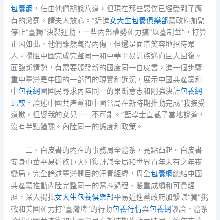
包養網
，任由他們胡說八道，但現在那些惡僕已經受到了應
有的懲罰，請夫人放心。”近進
女大生包養俱樂部
黨政府加緊
停止“臺獨”決裂運動，一些內部權勢死力搞“以臺制華”，打算
正因如此，他們雖然氣得內傷，但還是面帶笑容地招待眾
人。攔阻中國完成完整同一和中華平易近族邁向巨大回復。
面臨新情勢，有需要頒發新的國度同一白皮書，進一個步驟
重申臺灣是中國的一部門的現實和近況，展示中國共產黨和
中
包養網
國國民尋求內陸同一的果斷意志和剛強決計
包養網
比較
，論述中國共產黨和中國當局在新時期推動完成“我接受
道歉，但娶我的女兒——不可能。”藍學士直截了當地說道，
沒有半點猶豫。內陸同一的態度和政策。
二、白皮書的內在的事務周全體系，亮點凸起。白皮書
安身中華平易近族巨大回復計謀全局和世界百年未有之年夜
變局，完全論述臺灣題目的汗青經緯，周全
包養網
總結中國
共產黨推動內陸完整同一的奮斗過程、嚴重成績和可貴經
歷，深入揭批
女大生包養俱樂部
平易近進黨政府加緊謀“獨”挑
戰和美國死力打“臺灣牌”的行動
包養行情
與
包養網
謬論，體系