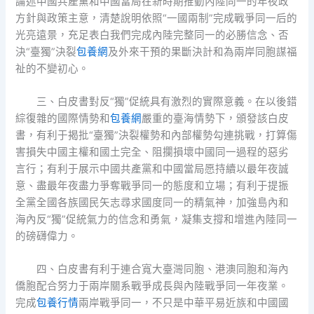
論述中國共產黨和中國當局在新時期推動內陸同一的年夜政
方針與政策主意，清楚說明依照“一國兩制”完成戰爭同一后的
光亮遠景，充足表白我們完成內陸完整同一的必勝信念、否
決“臺獨”決裂
包養網
及外來干預的果斷決計和為兩岸同胞謀福
祉的不變初心。
三、白皮書對反“獨”促統具有激烈的實際意義。在以後錯
綜復雜的國際情勢和
包養網
嚴重的臺海情勢下，頒發該白皮
書，有利于揭批“臺獨”決裂權勢和內部權勢勾連挑戰，打算傷
害損失中國主權和國土完全、阻攔損壞中國同一過程的惡劣
言行；有利于展示中國共產黨和中國當局愿持續以最年夜誠
意、盡最年夜盡力爭奪戰爭同一的態度和立場；有利于提振
全黨全國各族國民矢志尋求國度同一的精氣神，加強島內和
海內反“獨”促統氣力的信念和勇氣，凝集支撐和增進內陸同一
的磅礴偉力。
四、白皮書有利于連合寬大臺灣同胞、港澳同胞和海內
僑胞配合努力于兩岸關系戰爭成長與內陸戰爭同一年夜業。
完成
包養行情
兩岸戰爭同一，不只是中華平易近族和中國國