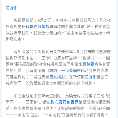
包養網
央視網新聞：9月21日，中共中心宣揚部就黨的十八年夜
以來對臺任
包養
務
包養網
和兩岸關系成長情形“好，我等會兒
讓我媽來找你，我會放你自由的。”藍玉華堅定地點點頭。舉
辦發布會。
有記者發問：馬曉光局長在先容本年8月發布的《臺灣題
目與新時期中國同一工作》白皮書時提到，“戰爭同一、一國
兩制”將為臺灣經濟社會成長和臺灣同胞帶來實
包養條件
其實
在的利益。我有兩個題目想問，一
包養網
是此時發布白皮書
有哪些斟酌？二是白皮書
包養網
對于在新時期
包養網
推動完
成內陸同一的政策和態度上有哪些新的表述？感謝。
中心臺辦副主任陳元豐回應：馬曉光局長先容了完成“戰
爭同一、一國兩制”之后能
甜心寶貝包養網
給臺灣帶來哪些利
益，白皮書對這個題目也作了比擬詳盡的論述。完成“戰爭同
一、一國兩制”之后，“一國兩制”在臺灣履行的“兩制”計劃，