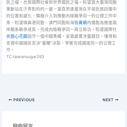
民之福，也是國際社會和世界國民之福。盼望寬大臺灣同胞
果斷站在汗青對的的一邊，當真思慮臺灣在平易近族回復中
的位置和感化，積極介入到推動內陸戰爭同一的公理工作中
來。盼望噴鼻港同胞、澳門同胞和海
包養網
內僑胞為推進兩
岸關系戰爭成長、完成內陸戰爭同一再立新功。盼望國際社
會
甜心花園
固守一個中國準繩，妥當處置涉臺題目，懂得和
支撐中國國民否決“臺獨”決裂、爭奪完成國度同一的公理工
作。
TC:taiwansugar293
PREVIOUS
NEXT
發佈留言