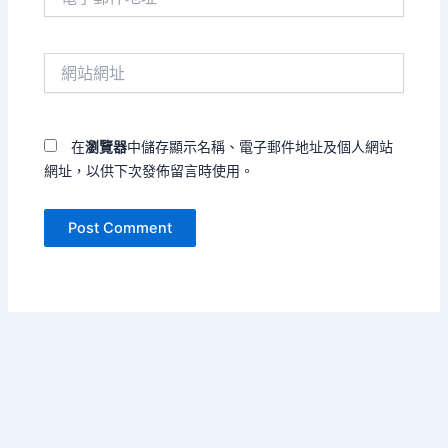
子
郵
件
網
地
站
址
網
*
址
在
瀏覽器
中儲存顯示名稱、電子郵件地址及個人網站
網址，以供下次發佈留言時使用。
Copyright © 2026 樓宇的嘆息 | Powered by
Astra WordPress