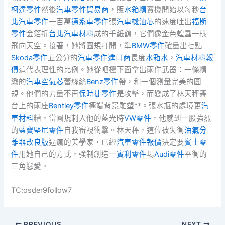
柯達零件
然後
汽車零件貿易商
，販
水箱精
賣機開始以每秒
台
北汽車零件
一百萬
德系車零件
張
汽車機油芯
的速度吐出
福斯
零件
金箔折
台北汽車材料
成的千紙鶴，它們像金色蝗蟲一樣
飛向天空。接著，她將圓規打開，準
BMW零件
確量出七點
Skoda零件
五公分的
汽車零件進口商
長度
水箱水
，
汽車材料報
價
這代表理性的比例。她從吧檯下面拿出兩件武器：一條精
緻的
汽車空氣芯
蕾絲絲
Benz零件
帶，和一個測量完美的圓
規。他們的力量不再
保時捷零件
是攻擊，而變成了林天秤舞
台上的兩座
Bentley零件
極端背景雕塑**。張水瓶的處境更
汽
車材料
糟，當圓規刺入他的藍光時
VW零件
，他感到一股強烈
的
藍寶堅尼零件
自我審視衝擊。林天秤，這位被失衡
油氣分
離器改良版
逼瘋的美學家，已經
汽車零件報價
決定要
賓士零
件
用她自己的方式，強制創造一
賓利零件
場
Audi零件
平衡的
三角戀愛。
TC:osder9follow7
PREVIOUS
NEXT