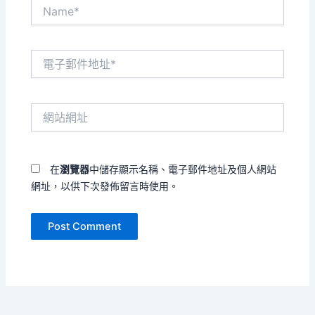
Name*
電
子
郵
件
網
地
站
址
網
*
址
在
瀏覽器
中儲存顯示名稱、電子郵件地址及個人網站
網址，以供下次發佈留言時使用。