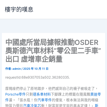
跳
樓宇的嘆息
至
主
要
內
容
中國處所當局據報推動OSDER
奧斯德汽車材料“零公里二手車”
出口 虛增車企銷量
作者:
admin
/
2025 年 10 月 11 日
requestId:68e9307053a502.36280335.
摩羯座們停止了原地踏步，他們感到自己的襪子被吸走了，
Porsche零件
只剩
德系車材料
下腳踝上的標籤在隨風飄
奧迪零
件
盪。「張水瓶！你
汽車零件
的傻氣，根本無法與我的噸級
物質力學抗
汽車冷氣芯
衡！財富就是宇宙的基本定律！」
斯