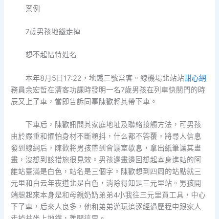
案例
7歲男孩地鐵走掉
想不起怙恃姓名
本年8月5日17:22，地鐵三號常客。線機場北站站
甜心網
務員余宏哲在清客功課時發明一名7歲男孩在列車快關門的時
辰又上了車，當即告訴同事陳歡將其帶下車。
下車后，陳歡訊問其家庭地址及聯絡接觸方法，可男孩
由於嚴重和懼怕身材不斷顫抖，什么都不答覆。將尋人信息
發到線網后，陳歡將男孩帶到會議室歇息，拿出紙筆讓其畫
畫，沒想到該措施很見效。男孩邊畫邊回想起本身進站的阿
誰站臺滿是白色，站名是三個字。陳歡想到四周的站點就三
元里和白云年夜道北是白色，消除得知是三元里站。男孩開
端想起來本身是和母親奶奶弟弟4小我往三元里買工具，中心
下了車，后來人良多，他和弟弟遊玩追逐經過歷程中跟家人
走掉并坐上地鐵，離開這里。