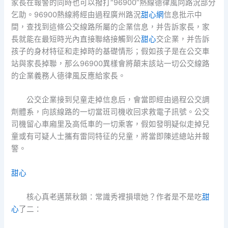
家長在報警的同時也可以撥打“96900”熱線德律風向路況部分
乞助。96900熱線將經由過程廣州路況
甜心網
信息批示中
間，查找到這條公交線路所屬的企業信息，并告訴家長，家
長就能在最短時光內直接聯絡接觸到公
甜心
交企業，并告訴
孩子的身材特征和走掉時的基礎情形；假如孩子是在公交車
站與家長掉聯，那么96900異樣會將顛末該站一切公交線路
的企業義務人德律風反應給家長。
公交企業接到兒童走掉信息后，會當即經由過程公交調
劑體系，向該線路的一切當班司機收回求救電子訊號。公交
司機留心車廂里及高低車的一切乘客，假如發明疑似走掉兒
童或有可疑人士攜有雷同特征的兒童，將當即陳述總站并報
警。
甜心
核心真老邁葉秋鎖：常識秀裡損壞她？作者是不是吃
甜
心
了二：