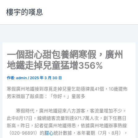
跳
樓宇的嘆息
至
主
要
內
容
一個甜心甜包養網寒假，廣州
地鐵走掉兒童猛增356%
作者:
admin
/
2025 年 3 月 30 日
寒假廣州地鐵接到尋覓走掉兒童乞助德律風41個，10歲擺佈
男宋微敲了敲桌面：「你好。」童居多
寒假時代，廣州地鐵迎來八方游客，客流量增加不少。
此中8月17日，線網總客流量到達971.7萬人次，創下任務日
新高。昨日，記者從廣州地鐵得悉，依據廣州地鐵辦事熱線
（020-96891）的
甜心
統計數據，本年暑期（7月、8月），