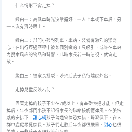
什么情形下會走掉？
緣由一：高低車時光沒掌握好，一人上車或下車后，另
一人沒有實時跟上。
緣由二：部門小孩對列車、車站、裝備有激烈的獵奇
心，在出行經過歷程中被某個別緻的工具吸引，或許在車站
內搜索風趣的物品和聲響，此時家長若一時忽視，就會走
散。
緣由三：被家長批駁、吵架后孩子私行離家外出。
走掉兒童反映若何？
盡管走掉的孩子不少在7歲以上，有基礎表達才能，但走
掉后，年夜部門小孩不記得家長的聯絡接觸德律風。在膽怯
感的安排下，
甜心網
孩子普通會惶恐掉措、聲淚俱下，在人
群中處處尋覓家長。孩子們走散后年夜都很嚴重，
甜心
也很
警戒，一些孩子不理解若何乞助。