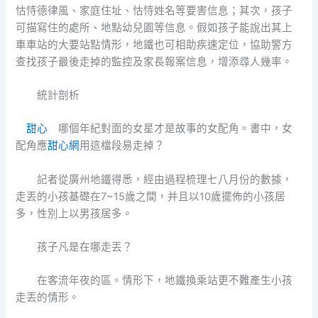
怙恃德律風、家庭住址、怙恃姓名等要害信息；其次，孩子
可描寫住的處所、地點幼兒園等信息。假如孩子能說出其上
車車站的大要站點情形，地鐵也可相助疾速定位，協助警方
查找孩子最後走掉的監控及家長報案信息，增添尋人幾率。
統計剖析
甜心
哪個年紀對面的女星才是故事的女配角。書中，女
配角應
甜心網
用這檔段易走掉？
記者從廣州地鐵得悉，經由過程梳理七八月份的數據，
走丟的小孩基礎在7~15歲之間，并且以10歲擺佈的小孩居
多，性別上以男孩居多。
孩子凡是在哪走丟？
在客流年夜的區。情形下，地鐵換乘站更不難產生小孩
走丟的情形。