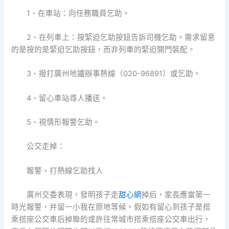
1、在車站：向任務職員乞助。
2、在列車上：按緊迫乞助按鈕告訴司機乞助。需求留意
的是按的是緊迫乞助按鈕，而非列車的緊迫開門裝配。
3、撥打廣州地鐵辦事熱線（020-96891）或乞助。
4、留心車站尋人播送。
5、視情形報警乞助。
公交走掉：
報警、打熱線乞助找人
廣州交委表現，發明孩子走
甜心網
掉后，家長應當第一
時光報警，并留一小我在原地等候。假如有留心到孩子是搭
乘搭座公交車后掉聯的或許往常城市搭乘搭座公交車出行，