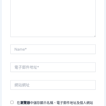
裡
輸
入
內
容...
Name*
電
子
郵
件
網
地
站
址
網
*
址
在
瀏覽器
中儲存顯示名稱、電子郵件地址及個人網站