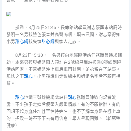
據悉，8月25日21:45，長命路站學員謝志豪顛末站廳時
發明一名男孩臉色張皇并高聲嗚咽。顛末訊問，謝志豪得知
小男
甜心網
孩失慎
甜心網
與家人走散。
8月23日15:30，一名男孩向地鐵曉港站任務職員追求輔
助，本來男孩與姐姐兩人預計在2號線昌崗站換乘8號線到曉
港站回家，不意姐姐沖上車后車門封閉，弟弟留在了站臺。
膽怯之下
甜心
，小男孩說出走散緣由和姐姐名字后不願再措
辭。
甜心
地鐵三號線機場北站任
甜心
務職員陳歡向記者流
露，不少孩子走掉后便墮入嚴重情感，有的不願措辭，有的
回想不起身庭住址甚至怙恃姓名，也不了解本身是在哪上車
的，招致一時答不下去有用信息，尋人呈現困難。（郭蘇瑩
健康）