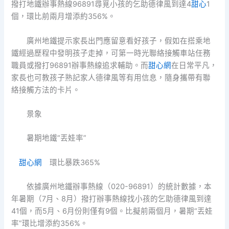
撥打地鐵辦事熱線96891尋覓小孩的乞助德律風到達4
甜心
1
個，環比前兩月增添約356%。
廣州地鐵提示家長出門應留意看好孩子，假如在搭乘地
鐵經過歷程中發明孩子走掉，可第一時光聯絡接觸車站任務
職員或撥打96891辦事熱線追求輔助。而
甜心網
在日常平凡，
家長也可教孩子熟記家人德律風等有用信息，隨身攜帶有聯
絡接觸方法的卡片。
景象
暑期地鐵“丟娃率”
甜心網
環比暴跌365%
依據廣州地鐵辦事熱線（020-96891）的統計數據，本
年暑期（7月、8月）撥打辦事熱線找小孩的乞助德律風到達
41個，而5月、6月份則僅有9個。比擬前兩個月，暑期“丟娃
率”環比增添約356%。