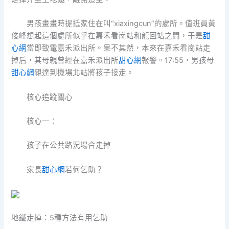
男孩畫畫時提抵家住在叫“xiaxingcun”的處所。值班員黃
俊峰想起這個處所似乎在嘉禾看崗站和龍回站之間，于是
甜
心網
當即致電嘉禾派出所。果不其然，本來在嘉禾看崗站走
掉后，其母親曾經在嘉禾派出所
甜心網
報警。17:55，男孩母
甜心網
親達到機場北站將孩子接走。
核心追蹤關心
核心一：
孩子在公共路況場合走掉
家長
甜心網
若何乞助？
地鐵走掉：5種方法有用乞助