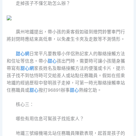
走掉孩子不懂乞助怎么辦？
廣州地鐵提出，帶小孩的乘客假如碰到燈閃鈴響車門行
將封閉時應結束高低車，以免產生卡夾及走散等不測情形。
甜心網
日常平凡要教導小伴侶熟記家人的聯絡接觸方法
和住址等信息。帶小
甜心
孩出門時，需要時可讓小孩隨身攜
帶寫有
甜心網
家長姓名及聯絡接觸方法的便箋或卡片，提示
孩子找不到怙恃時可交給差人或站點任務職員。假如在搭乘
地鐵的經過歷程中發明孩子走掉，可第一時光聯絡接觸車站
任務職員或
甜心
撥打96891辦事
甜心
熱線乞助。
核心三：
哪些有用信息可幫孩子找抵家人？
地鐵三號線機場北站任務職員陳歡表現，起首是孩子的