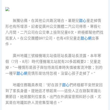
無獨佔偶，在其他公共路況場合，暑期兒
甜心
童走掉情
形也有所增添。記者從廣州公交團體二汽公司得悉，寒假七
八月間，二汽公司在公交車上撿到兒童6次，終極都幫他們找
抵家人。在公交團體BRT公司，也有4宗兒童走
甜心網
出事
件。
廣州地鐵三號線機場北站值班站長蕭站長流露，本年寒
假（7月、8月）時代僅機場北站就有20多起概要2：兒童走
掉，“一種情形是孩子與怙恃高低車時失慎被客流沖散；別的
一種罕
甜心網
見情形是怙恃忽視，沒留心孩子走掉了。”
地鐵任務職員表現：“好在孩子
甜心
們終極都平安然安回
到了家長身邊。提她這才想起來——這些人正在錄製常識比
賽節目，她是醒列位家長，出門在外請留意照料好小孩，尤
其是在地鐵如許人流密集型場合。”