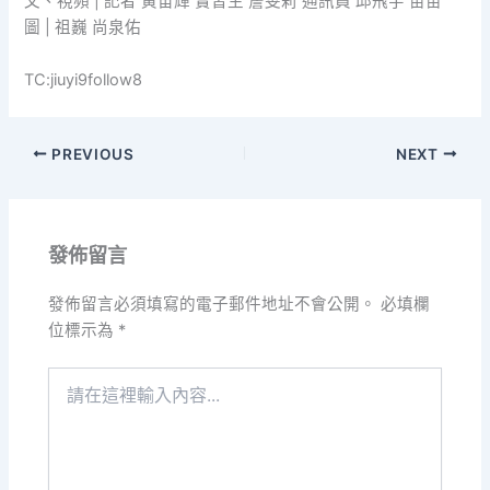
文、視頻 | 記者 黃宙輝 實習生 詹雯莉 通訊員 邱飛宇 苗苗
圖 | 祖巍 尚泉佑
TC:jiuyi9follow8
PREVIOUS
NEXT
發佈留言
發佈留言必須填寫的電子郵件地址不會公開。
必填欄
位標示為
*
請
在
這
裡
輸
入