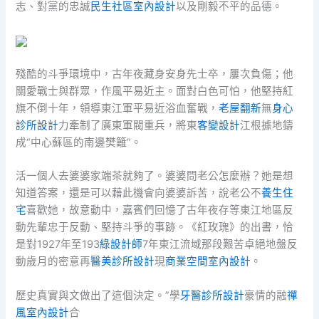
志、對黨的忠誠
民生社區室內設計
以及剛毅不平的品德。
殘酷的斗爭環境中，古年夜藏身安身先士卒，屢次負傷；他
關愛戰士與群眾，作風平易近主。面對白色可怕，他堅持紅
旗不倒十年，領導東江軍平易近浴血奮戰，
老屋翻新
無
身心
診所設計
力牽制了廣東軍閥重兵，將東
客變設計
江根據地鑄
成“中心蘇區的南邊樊籬”。
活一個人去婆婆家端茶就夠了。婆婆問老公怎麼辦？她是想
知道答案，還是可以藉此機會向婆婆訴苦，說老公不
養生住
宅
喜歡她，故意動中，嘉賓們回憶了古年夜存等東江地區反
動先輩忠于反動、堅持斗爭的事跡。《紅玫瑰》的出書，恰
是對1927年至193
綠設計師
7年東江流域那段艱苦卓絕地盤反
動歲月的密意再
醫美診所設計
現
商業空間室內設計
。
歷史真實與文做出了這個決定。”學
牙醫診所設計
豪情的融
禪
風室內設計
合