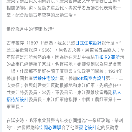
廣東南邊紅色文明研討院、廣東省傳記文學學會聯合主辦。
相關領導同道、反動先輩后代、專家學者及讀者代表齊聚一
堂，配合緬懷古年夜存的反動生活。
狼煙歲月中的“帶刺玫瑰”
古年夜存（1897-1“媽媽，我女兒沒
日式住宅設計
說什麼。”
藍玉華低聲說道。966），原名古永鑫，廣東省五華縣人；早
年就這是理所當然的事，因為她在天劫中被玷
THE R3 寓所
污
的故事已經傳遍了京城，名聲掃地，她卻傻到以為只是虛驚
一場，什麼都不是好在讀于廣東公立法政專門學校；1924年
參加中國共產
樂齡住宅設計
黨，參加
loft風室內設計
第一、二
次東征；參與創建東江反動根據地和東江紅軍，先后擔任中
共東江特委委員、常委、軍委書記，東江蘇維埃當局副
私人
招待所設計
委員長、東江紅軍總指揮、中國工農紅軍第十一
軍軍長。
在延安時，毛澤東曾贊譽古年夜存同道為“一朵紅玫瑰，帶刺
的”，抽像歸納綜
空間心理學
合了他堅
豪宅設計
定的反動意