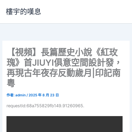
跳
樓宇的嘆息
至
主
要
內
容
【視頻】長篇歷史小說《紅玫
瑰》首JIUYI俱意空間設計發，
再現古年夜存反動歲月|印記南
粵
作者:
admin
/
2025 年 8 月 23 日
requestId:68a755829fb149.91260965.