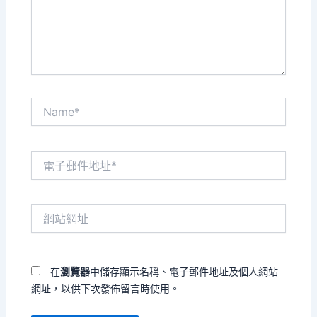
內
容...
Name*
電
子
郵
件
網
地
站
址
網
*
址
在
瀏覽器
中儲存顯示名稱、電子郵件地址及個人網站
網址，以供下次發佈留言時使用。