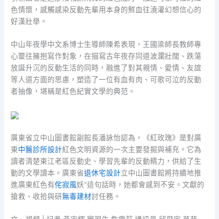
色情懷，感觸感染反動先輩用本身的鮮血往澆灌幻想信心的
好漢壯舉。
中山年夜學中文系博士生導師陳希表現，王國梁師長教師專
心靈往擁抱寫作對象，在描寫古年夜存同道波瀾壯闊、跌蕩
放誕升沉的反動生活的同時，融進了對其親情、愛情、友誼
等人道方面的思慮，塑造了一位有血有肉、可歌可泣的反動
者抽像，堪稱是紅色紀實文學的典范。
廣東省立中山圖書館副館長潘詠怡認為，《紅玫瑰》是對廣
東
中醫診所設計
紅色文明資源的一次主要發掘與補充。它為
讀者清楚東江老區反動史、學習先輩的反動精力，供給了生
動的文學讀本。廣東省
退休宅設計
立中山圖書館將持續地推
進廣東紅色有
侘寂風
妖”這句話時，她都會感到不安。文獻的
搶救、收拾與研
無毒建材
討任務。