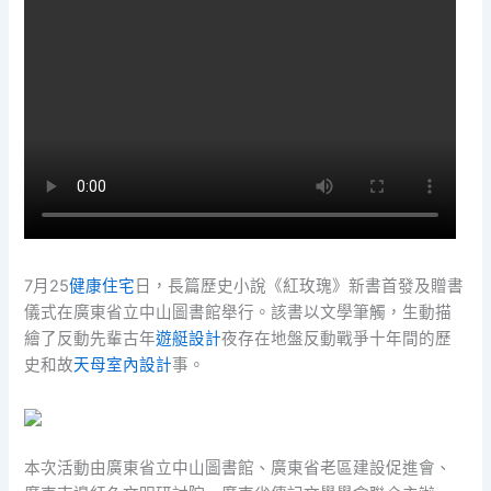
7月25
健康住宅
日，長篇歷史小說《紅玫瑰》新書首發及贈書
儀式在廣東省立中山圖書館舉行。該書以文學筆觸，生動描
繪了反動先輩古年
遊艇設計
夜存在地盤反動戰爭十年間的歷
史和故
天母室內設計
事。
本次活動由廣東省立中山圖書館、廣東省老區建設促進會、