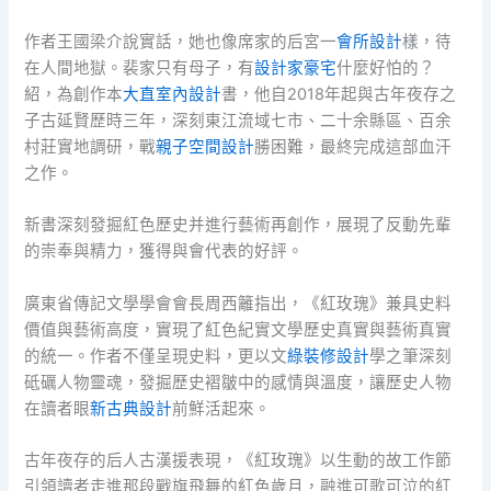
作者王國梁介說實話，她也像席家的后宮一
會所設計
樣，待
在人間地獄。裴家只有母子，有
設計家豪宅
什麼好怕的？
紹，為創作本
大直室內設計
書，他自2018年起與古年夜存之
子古延賢歷時三年，深刻東江流域七市、二十余縣區、百余
村莊實地調研，戰
親子空間設計
勝困難，最終完成這部血汗
之作。
新書深刻發掘紅色歷史并進行藝術再創作，展現了反動先輩
的崇奉與精力，獲得與會代表的好評。
廣東省傳記文學學會會長周西籬指出，《紅玫瑰》兼具史料
價值與藝術高度，實現了紅色紀實文學歷史真實與藝術真實
的統一。作者不僅呈現史料，更以文
綠裝修設計
學之筆深刻
砥礪人物靈魂，發掘歷史褶皺中的感情與溫度，讓歷史人物
在讀者眼
新古典設計
前鮮活起來。
古年夜存的后人古漢援表現，《紅玫瑰》以生動的故工作節
引領讀者走進那段戰旗飛舞的紅色歲月，融進可歌可泣的紅