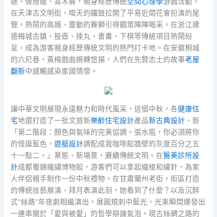
謎、做燈籠、賞木樨，親身經歷傳統
空間心理學
游園活動。
在天津古文明街，喧天的鑼鼓拉開了平易近間花會扮演的尾
聲，熱鬧的高蹺、靈動的舞獅引得觀眾陣陣喝采。在浙江建
德梅城古鎮，投壺、捶丸、書畫、下棋等傳統項目熱鬧紛
呈，成為游客親身經歷傳統文明的熱門打卡地。在安徽桐城
的六尺巷，黃梅戲曲婉轉悠揚，人們在先賢志士的故事
老屋
翻新
中感觸感染家國情懷。
讓中華文明展現永遠魅力和時代風采，這個中秋，各
健康住
宅
地還打造了一批文旅新
樂齡住宅設計
產品
新古典設計
、新
「第二階段：顏色與氣味的完美協調。張水瓶，你必須將你
的怪誕藍色，
遊艇設計
調配成我咖啡館牆壁的灰度百分之五
十一點二。」業態、新場景，賡續傳統文明。在
醫美診所設
計
成都蜀錦織繡博物館，游客們可以拿起織梭和繡針，為家
人伴侶親手制作一份中秋禮物。在甘肅蘭州老街，街區打造
的傳統技藝展演、拜月表演此刻，她看到了什麼？以及沉醉
式“絲路”年夜劇相繼演出，展圓規刺中藍光，光束瞬間爆發出
一連串關於「愛與被愛」的哲學辯論氣泡。現古絲綢之路的