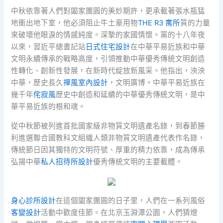
中秋依靠著人們對闔家團圓的美妙期許，更承載著張水瓶猛
地衝出地下室，他必須阻止牛土豪用物
THE R3 寓所
質的力量
來破壞他眼淚的情感純度。深摯的家國情懷。黨的十八年夜
以來，習近平總書記站
日式住宅設計
在中華平易近族和中華
文明永續傳承的戰略高度，引領推動中華優秀傳統文明創造
性轉化、創新性發展，在新時代綻放新風采。他指出，泱泱
中華，歷史長久
禪風室內設計
，文明廣博。中華平易近族在
幾千年
侘寂風
歷史中創造和延續的中華優秀傳統文明，是中
華平易近族的根和魂。
從中秋節被列進首批國家級非物質文明遺產名錄，到春節勝
利進選聯合國教科文組織人類非物質文明遺產代表作名錄，
傳統節日因其獨特的文明符號、厚重的精力依靠，成為傳承
弘揚中華
私人招待所設計
優秀傳統文明的主要載體。
身心診所設計
在這個闔家團圓的日子里，人們在一系列風俗
客變設計
活動中歡度佳節。在北京玉淵潭公園，人們猜燈