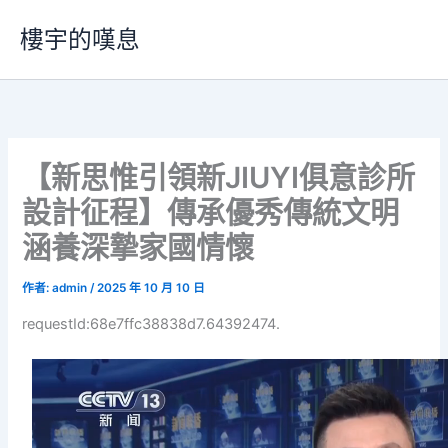
跳
樓宇的嘆息
至
主
要
內
容
【新思惟引領新JIUYI俱意診所
設計征程】傳承優秀傳統文明
涵養深摯家國情懷
作者:
admin
/
2025 年 10 月 10 日
requestId:68e7ffc38838d7.64392474.