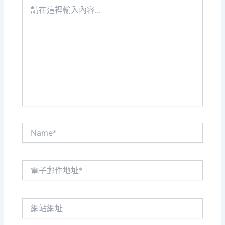
請
在
這
裡
輸
入
內
容...
Name*
電
子
郵
件
網
地
站
址
網
*