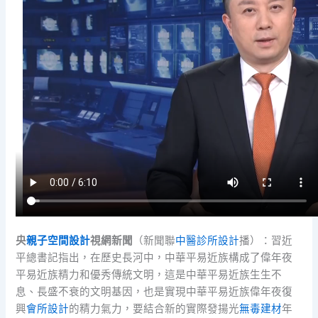
央
親子空間設計
視網新聞
（新聞聯
中醫診所設計
播）：習近
平總書記指出，在歷史長河中，中華平易近族構成了偉年夜
平易近族精力和優秀傳統文明，這是中華平易近族生生不
息、長盛不衰的文明基因，也是實現中華平易近族偉年夜復
興
會所設計
的精力氣力，要結合新的實際發揚光
無毒建材
年