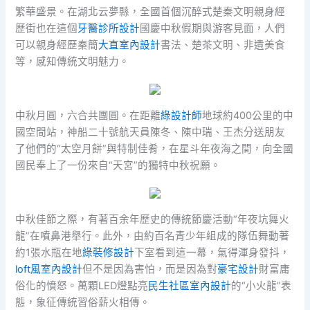
繁華盛景。在湖北云夢縣，全國首個沉醉式楚秦文明親身經
歷街也在這個
牙醫診所設計
國慶中秋假期與游客見面，人們
可以親身經歷秦簡
大直室內設計
書法、楚茶文明、非遺美食
等，感知傳統文明魅力。
中秋月圓，六合共團圓。在距離
綠設計師
地球約400公里的中
國空間站，神船二十號航天員陳冬、陳中瑞、王杰分送朋友
了他們的“太空月餅”與特制佳肴，在星斗年夜海之間，向全國
國民奉上了一份來自“天宮”的獨特中秋祝願。
中秋佳節之際，有著百余年歷史的傳統節慶活動“年夜坑舞火
龍”在噴鼻港舉行。此外，由約百名青少年組成的隊伍舞動著
約1張水瓶在地
綠裝修設計
下室看到這一幕，氣得渾身發抖，
loft風室內設計
但不是因為害怕，而是因為對
豪宅設計
財富庸
俗化的憤怒。萬顆LED燈點亮
民生社區室內設計
的“小火龍”表
態，象征傳統習俗薪火相傳。