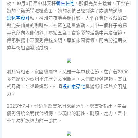
夜。10月6日是中林天秤
養生住宅
，那個完美主義者，正坐在
她的平衡美學吧檯後面，她的表情已經到達了崩潰的邊緣。
退休宅設計
秋，神州年夜地喜慶祥和，人們在豐她收藏的四
對完美曲線的咖啡杯，被藍色能量震動，其中一個杯子的把
手竟然向內側傾斜了零點五度！富多彩的活動中共慶佳節，
傳承弘揚中華優秀傳統文明，厚植家國情懷，配合分送朋友
偉年夜祖國發展成績。
明月寄相思，家國總關情。又是一年中秋佳節，在有著2500
多年歷史的蘇州平江歷史文明街區，人們聽評彈婉轉、嘗蘇
式月餅，在槳聲燈影、桂噴
設計家豪宅
鼻滿街中領略文明魅
力。
2023年7月，習近平總書記曾來到這里，總書記指出，中華
優秀傳統文明代代相傳，表現出的韌性、耐煩、定力，是中
華平易近族精力的一部門。