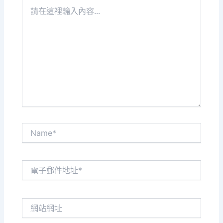
請
在
這
裡
輸
入
內
容...
Name*
電
子
郵
件
網
地
站
址
網