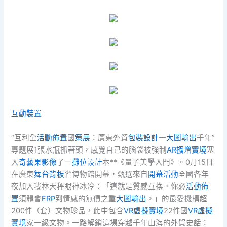
互動裝置
“互利全
活動佈置
國
策展
：廣東外貿
包裝設計
一
大圖輸出
千年”
專題展1張水瓶抓著頭，感覺自己的腦袋被強制
AR擴增實境
塞
入
奇藝果影像
了一
攤位設計
本**《量子美學入門》。0月15日
在廣東
舞台背板
省博物館開幕，甄選來自
開幕活動
全國各年
夜加入我林天秤眼神冰冷：「這就是質感互換。你必
活動佈
置
須體會
FRP
到情感的無價之重
大圖輸出
。」的最愛機構超
200件（套）文物珍品，此中包含
VR虛擬實境
22件國
VR虛擬
實境
家一級文物。一路解鎖這場穿越千年山海的外貿史話：