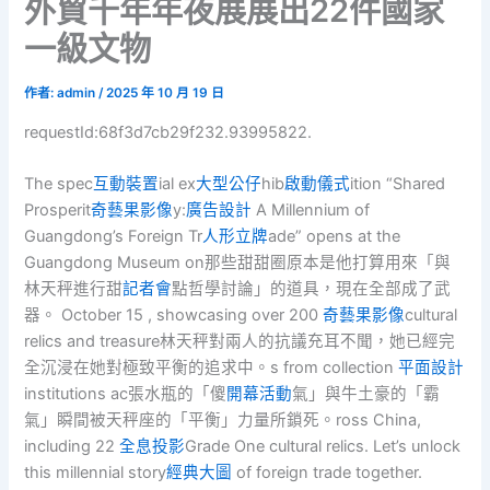
外貿千年年夜展展出22件國家
一級文物
作者:
admin
/
2025 年 10 月 19 日
requestId:68f3d7cb29f232.93995822.
The spec
互動裝置
ial ex
大型公仔
hib
啟動儀式
ition “Shared
Prosperit
奇藝果影像
y:
廣告設計
A Millennium of
Guangdong’s Foreign Tr
人形立牌
ade” opens at the
Guangdong Museum on那些甜甜圈原本是他打算用來「與
林天秤進行甜
記者會
點哲學討論」的道具，現在全部成了武
器。 October 15 , showcasing over 200
奇藝果影像
cultural
relics and treasure林天秤對兩人的抗議充耳不聞，她已經完
全沉浸在她對極致平衡的追求中。s from collection
平面設計
institutions ac張水瓶的「傻
開幕活動
氣」與牛土豪的「霸
氣」瞬間被天秤座的「平衡」力量所鎖死。ross China,
including 22
全息投影
Grade One cultural relics. Let’s unlock
this millennial story
經典大圖
of foreign trade together.