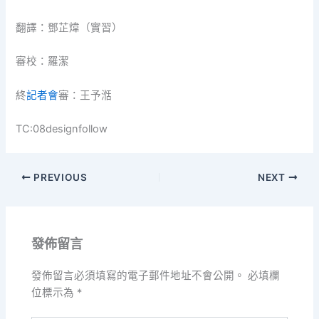
翻譯：鄧芷煒（實習）
審校：羅潔
終
記者會
審：王予湉
TC:08designfollow
PREVIOUS
NEXT
發佈留言
發佈留言必須填寫的電子郵件地址不會公開。
必填欄
位標示為
*