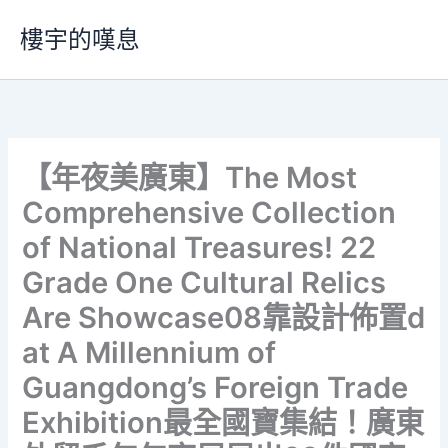
跳
樓宇的嘆息
至
主
要
內
容
【年夜美廣東】The Most
Comprehensive Collection
of National Treasures! 22
Grade One Cultural Relics
Are Showcase08靠設計佈置d
at A Millennium of
Guangdong’s Foreign Trade
Exhibition最全國寶集結！廣東